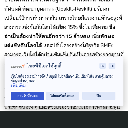
ทัศนคติ พัฒนาบุคลากร (Upskill-Reskill) ปรับคน
เปลี่ยนวิธีการทำมาหากิน เพราะไทยมีแรงงานทักษะสูงที่
สามารถแข่งขันกับโลกได้เพียง 15% ซึ่งไม่เพียงพอ
จึง
จำเป็นต้องทำให้คนอีกกว่า 15 ล้านคน เพิ่มทักษะ
แข่งขันกับโลกได้
และปรับโครงสร้างให้ธุรกิจ SMEs
สามารถเติบโตได้อย่างเข้มแข็ง จึงเป็นการสร้างรากฐานที่
มั่นคงในมิติของการแก้ปัญหาเศรษฐกิจได้
ไทยพีบีเอสใช้คุกกี้
EN
TH
เว็บไซต์ของเรามีการจัดเก็บคุกกี้ โปรดศึกษาเพิ่มเติมที่นโยบายคุ้มครอง
ข้อมูลส่วนบุคคล
เพิ่มเติม
จากนี้จึงต้องจับตาดูกันต่อไปว่า งบประมาณปี 69 จะสาด
ยอมรับทั้งหมด
ไม่ยอมรับทั้งหมด
ปิด
กระสุนได้ตรงจุดกับปัญหาและความเดือดร้อนของ
ประชาชนจริง ๆ และหวังเพียงว่าจะไม่ใช่การสาดกระสุน
นัดสุดท้ายไปเพื่อปูทางหาเสียงเลือกตั้งเพียงเท่านั้น…