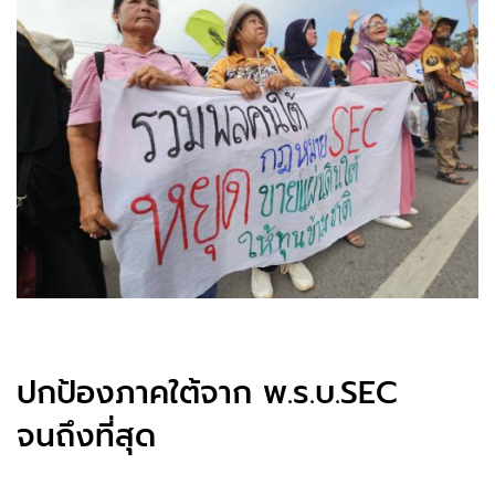
ปกป้องภาคใต้จาก พ.ร.บ.SEC
จนถึงที่สุด