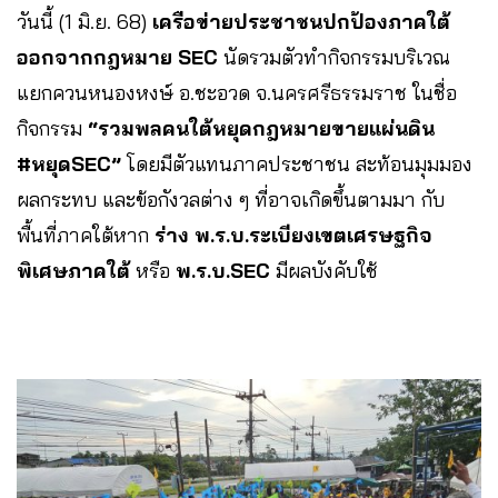
วันนี้ (1 มิ.ย. 68)
เครือข่ายประชาชนปกป้องภาคใต้
ออกจากกฎหมาย SEC
นัดรวมตัวทำกิจกรรมบริเวณ
แยกควนหนองหงษ์ อ.ชะอวด จ.นครศรีธรรมราช ในชื่อ
กิจกรรม
“รวมพลคนใต้หยุดกฎหมายขายแผ่นดิน
#หยุดSEC”
โดยมีตัวแทนภาคประชาชน สะท้อนมุมมอง
ผลกระทบ และข้อกังวลต่าง ๆ ที่อาจเกิดขึ้นตามมา กับ
พื้นที่ภาคใต้หาก
ร่าง พ.ร.บ.ระเบียงเขตเศรษฐกิจ
พิเศษภาคใต้
หรือ
พ.ร.บ.SEC
มีผลบังคับใช้