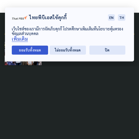
ไทยพีบีเอสใช้คุกกี้
EN
TH
Related News
เว็บไซต์ของเรามีการจัดเก็บคุกกี้ โปรดศึกษาเพิ่มเติมที่นโยบายคุ้มครอง
ข้อมูลส่วนบุคคล
เพิ่มเติม
SOCIAL MOVEMENT
ECONOMY
ยอมรับทั้งหมด
ไม่ยอมรับทั้งหมด
ปิด
POLITICS
SUSTAINABLE
ตั้ง คกก.ทำแผนพัฒนาภาคใต้
ครม.รับทราบข้อเรียกร้อง SEC
Watch
5 สิงหาคม 2026
LAW & RIGHTS
SAFETY
มองข้อท้าทายกระบวนการฟื้นฟู