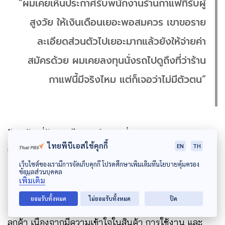
“ผมเคยเห็นประกาศรับพนักงานร้านกาแฟที่รับผู้
สูงวัย ให้เงินเดือนเยอะพอสมควร เขาขอราย
ละเอียดส่วนตัวไปเยอะมากแล้วยังให้จ่ายค่า
สมัครด้วย ผมเคยลงทุนนั่งรถไปดูถึงที่ว่าร้าน
กาแฟนี้มีจริงไหม แต่ก็เจอว่าไม่มีตัวตน”
ปัจจุบัน พี่รังสรรค์ได้เข้าทำงานที่ร้านกาแฟ THE
ไทยพีบีเอสใช้คุกกี้
EN
TH
COFFEE CLUB THAILAND ในตำแหน่ง Senior Barista
เว็บไซต์ของเรามีการจัดเก็บคุกกี้ โปรดศึกษาเพิ่มเติมที่นโยบายคุ้มครอง
และเป็น Senior Brand Ambassador ของ Joy Ride
ข้อมูลส่วนบุคคล
เพิ่มเติม
และยังเป็น “คุณลุง” ที่ถูกจ้างให้เป็นแบรนด์แอมบาสเดอร์
ยอมรับทั้งหมด
ไม่ยอมรับทั้งหมด
ปิด
ของบริษัทรถตู้สำหรับผู้สูงวัย มีหน้าที่ในการให้ข้อมูลแก่
ลูกค้า เนื่องจากมีความเข้าใจในสินค้า การใช้งาน และ