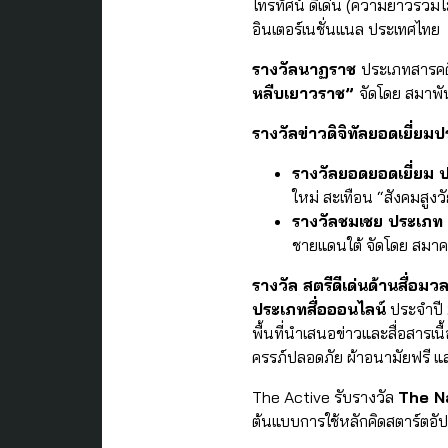
โทรทัศน์ ดีเด่น (ความยาวรวมไ
อินเตอร์เนชั่นแนล ประเทศไทย
รางวัลนาฏราช
ประเภทสารคดี
หลืบเยาวราช”
จัดโดย สมาพั
รางวัลข่าวดิจิทัลยอดเยี่ยม
รางวัลยอดยอดเยี่ยม
ป
ใหม่ สะเทือน “สังคมสูงว
รางวัลชมเชย ประเภท ข
ชายแดนใต้ จัดโดย สมาคม
รางวัล สตรีดีเด่นด้านสื่อ
ประเภทสื่อออนไลน์
ประจำปี 
พื้นที่นำเสนอข่าวและสื่อสารเ
ครรภ์ปลอดภัย ผ้าอนามัยฟรี แ
The Active รับรางวัล
The N
ต้นแบบการใช้หลักคิดสตาร์ต