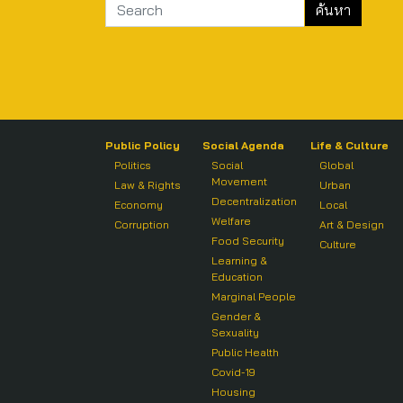
Public Policy
Social Agenda
Life & Culture
Politics
Social
Global
Movement
Law & Rights
Urban
Decentralization
Economy
Local
Welfare
Corruption
Art & Design
Food Security
Culture
Learning &
Education
Marginal People
Gender &
Sexuality
Public Health
Covid-19
Housing