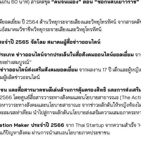
ม่เกิน 60 นาที) สารคดีชุด
“คนจนเมือง” ตอน “ซอกหลืบเยาวราช”
ยอดเยี่ยม ปี 2564 ด้านวิทยุกระจายเสียงและวิทยุโทรทัศน์ จากสารคดี
นธ์สมาคมวิชาชีพวิทยุกระจายเสียงและวิทยุโทรทัศน์
ประจำปี 2565 จัดโดย สมาคมผู้สื่อข่าวออนไลน์
ระเภท ข่าวออนไลน์จากประเด็นในสื่อสังคมออนไลน์ยอดเยี่ยม
จาก
ัยอย่างสมบูรณ์”
่าวออนไลน์ส่งเสริมสังคมยอดเยี่ยม
จากผลงาน 17 ปี เด็กและผู้ห
ผู้ผลิตข่าวออนไลน์
มวลชน และสื่อสารมวลชนดีเด่นด้านการคุ้มครองสิทธิ และการส่งเ
2566 โดยศูนย์สื่อสารวาระทางสังคมและนโยบายสาธารณะ (The Active
นื้อหาวาระทางสังคมและนโยบายสาธาณะ จากข่าวผลักดันให้หญิงท้องไม่พร
ละสมรสเท่าเทียม นำไปสู่การผลักดันนโยบายส่งเสริมความเสมอภาคระหว
ation Maker ประจำปี 2566
จาก Thai Startup จากความสำเร็จ ‘H
อัปแก้ปัญหาสังคม ผ่านการนำเสนอนโยบายภาคประชาชน