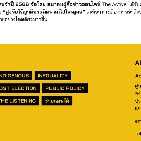
ประจำปี 2566 จัดโดย สมาคมผู้สื่อข่าวออนไลน์
The Active ได้รับ
าน
“สูงวัยไร้ญาติขาดมิตร แก่ไปใครดูแล”
สะท้อนทางเลือกการเข้าถึงบริ
ลายอย่างโดดเดี่ยวมากขึ้น
A
Ad
INDIGENOUS
INEQUALITY
ศู
OST ELECTION
PUBLIC POLICY
อง
THE LISTENING
ชายแดนใต้
ปร
แข
em
te