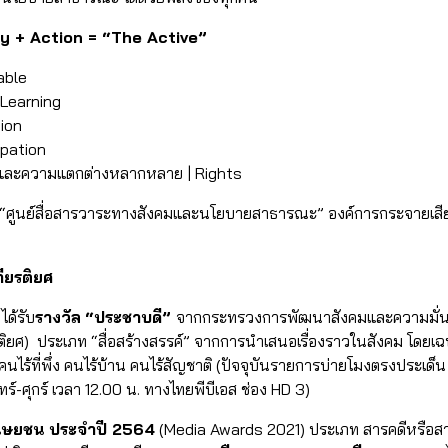
ty + Action = “The Active”
able
| Learning
tion
ipation
ทธิ และความแตกต่างหลากหลาย | Rights
้ “ศูนย์สื่อสารวาระทางสังคมและนโยบายสาธารณะ” องค์การกระจายเ
ียรติยศ
ด้รับ
รางวัล
“ประชาบดี”
จากกระทรวงการพัฒนาสังคมและความมั่น
ยศ) ประเภท “สื่อสร้างสรรค์” จากการนำเสนอเรื่องราวในสังคม โดยเฉพาะอย
คนไร้ที่พึ่ง คนไร้บ้าน คนไร้สัญชาติ (ปัจจุบันรายการบ่ายโมงตรงประเด็น
์-ศุกร์ เวลา 12.00 น. ทางไทยพีบีเอส ช่อง HD 3)
มนุษยชน ประจำปี 2564
(Media Awards 2021) ประเภท สารคดีหรือสา