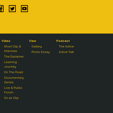
Video
View
Podcast
Short Clip &
Gallery
The Active
Interview
Photo Essay
Active Talk
The Explainer
Learning
Journey
On The Road
Documentary
Series
Live & Public
Forum
On air Clip