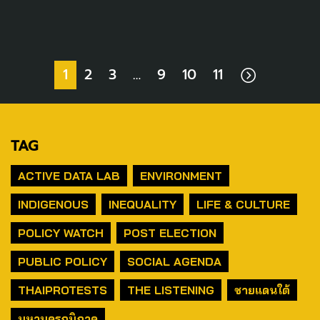
1
2
3
…
9
10
11
TAG
ACTIVE DATA LAB
ENVIRONMENT
INDIGENOUS
INEQUALITY
LIFE & CULTURE
POLICY WATCH
POST ELECTION
PUBLIC POLICY
SOCIAL AGENDA
THAIPROTESTS
THE LISTENING
ชายแดนใต้
มหานครภูมิภาค