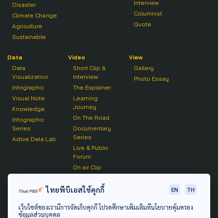
Interview
Disaster
Columnist
Climate Change
Quote
Agriculture
Sustainable
Data
Video
View
Data
Short Clip &
Gallery
Visualization
Interview
Photo Essay
Infographic
The Explainer
Visual Note
Learning
Journey
Knowledge
On The Road
Infographic
Series
Documentary
Series
Active Data Lab
Live & Public
Forum
On air Clip
Podcast
ไทยพีบีเอสใช้คุกกี้
EN
TH
The Active
เว็บไซต์ของเรามีการจัดเก็บคุกกี้ โปรดศึกษาเพิ่มเติมที่นโยบายคุ้มครอง
Active Talk
ข้อมูลส่วนบุคคล