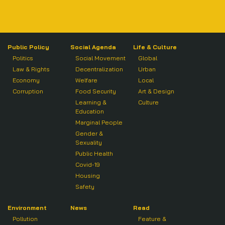
Public Policy
Social Agenda
Life & Culture
Politics
Social Movement
Global
Law & Rights
Decentralization
Urban
Economy
Welfare
Local
Corruption
Food Security
Art & Design
Learning &
Culture
Education
Marginal People
Gender &
Sexuality
Public Health
Covid-19
Housing
Safety
Environment
News
Read
Pollution
Feature &