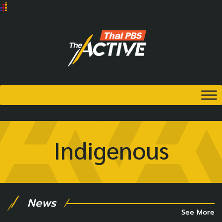
Indigenous
News
See More