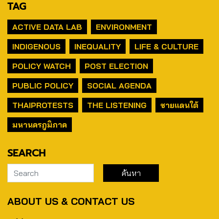
TAG
ACTIVE DATA LAB
ENVIRONMENT
INDIGENOUS
INEQUALITY
LIFE & CULTURE
POLICY WATCH
POST ELECTION
PUBLIC POLICY
SOCIAL AGENDA
THAIPROTESTS
THE LISTENING
ชายแดนใต้
มหานครภูมิภาค
SEARCH
ABOUT US & CONTACT US