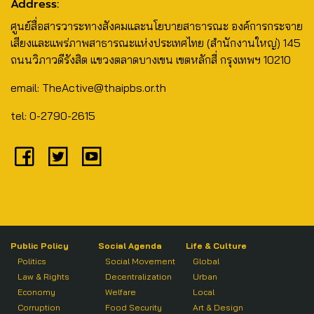
Address:
ศูนย์สื่อสารวาระทางสังคมและนโยบายสาธารณะ องค์การกระจาย
เสียงและแพร่ภาพสาธารณะแห่งประเทศไทย (สำนักงานใหญ่) 145
ถนนวิภาวดีรังสิต แขวงตลาดบางเขน เขตหลักสี่ กรุงเทพฯ 10210
email: TheActive@thaipbs.or.th
tel: 0-2790-2615
Public Policy
Social Agenda
Life & Culture
Politics
Social Movement
Global
Law & Rights
Decentralization
Urban
Economy
Welfare
Local
Corruption
Food Security
Art & Design