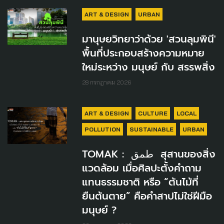
ART & DESIGN
URBAN
มานุษยวิทยาว่าด้วย 'สวนลุมพินี'
พื้นที่ประกอบสร้างความหมาย
ใหม่ระหว่าง มนุษย์ กับ สรรพสิ่ง
28 กรกฎาคม 2026
ART & DESIGN
CULTURE
LOCAL
POLLUTION
SUSTAINABLE
URBAN
TOMAK : طمق สุสานของสิ่ง
แวดล้อม เมื่อศิลปะตั้งคำถาม
แทนธรรมชาติ หรือ “ต้นไม้ที่
ยืนต้นตาย” คือคำสาปไม่ใช่ฝีมือ
มนุษย์ ?