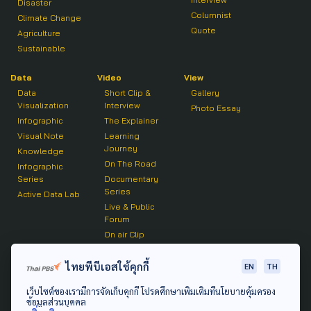
Disaster
Columnist
Climate Change
Quote
Agriculture
Sustainable
Data
Video
View
Data
Short Clip &
Gallery
Visualization
Interview
Photo Essay
Infographic
The Explainer
Visual Note
Learning
Journey
Knowledge
On The Road
Infographic
Series
Documentary
Series
Active Data Lab
Live & Public
Forum
On air Clip
Podcast
ไทยพีบีเอสใช้คุกกี้
EN
TH
The Active
เว็บไซต์ของเรามีการจัดเก็บคุกกี้ โปรดศึกษาเพิ่มเติมที่นโยบายคุ้มครอง
Active Talk
ข้อมูลส่วนบุคคล