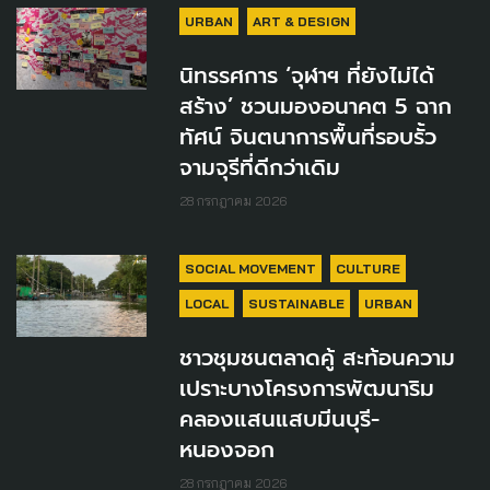
URBAN
ART & DESIGN
นิทรรศการ ‘จุฬาฯ ที่ยังไม่ได้
สร้าง’ ชวนมองอนาคต 5 ฉาก
ทัศน์ จินตนาการพื้นที่รอบรั้ว
จามจุรีที่ดีกว่าเดิม
28 กรกฎาคม 2026
SOCIAL MOVEMENT
CULTURE
LOCAL
SUSTAINABLE
URBAN
ชาวชุมชนตลาดคู้ สะท้อนความ
เปราะบางโครงการพัฒนาริม
คลองแสนแสบมีนบุรี-
หนองจอก
28 กรกฎาคม 2026