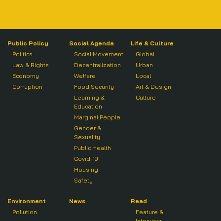
Public Policy
Social Agenda
Life & Culture
Politics
Social Movement
Global
Law & Rights
Decentralization
Urban
Economy
Welfare
Local
Corruption
Food Security
Art & Design
Learning &
Culture
Education
Marginal People
Gender &
Sexuality
Public Health
Covid-19
Housing
Safety
Environment
News
Read
Pollution
Feature &
Interview