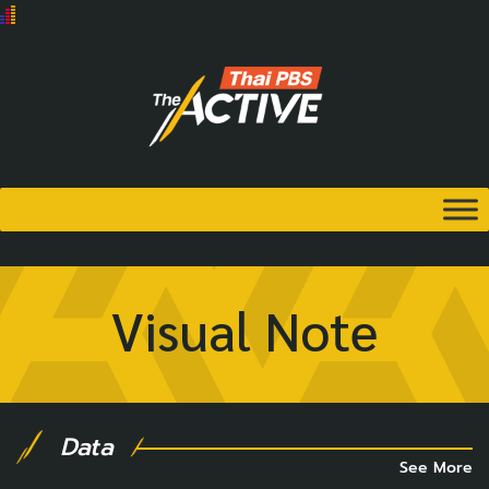
Visual Note
Data
See More