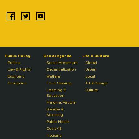
Public Policy
Social Agenda
Life & Culture
Politics
Social Movement
Global
Law & Rights
Decentralization
Urban
Economy
Welfare
Local
Corruption
Food Security
Art & Design
Learning &
Culture
Education
Marginal People
Gender &
Sexuality
Public Health
Covid-19
Housing