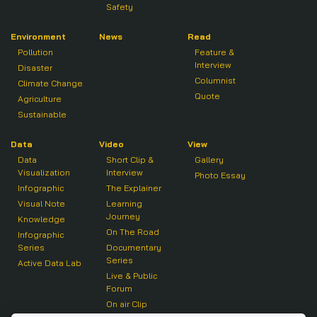
Safety
Environment
News
Read
Pollution
Feature &
Interview
Disaster
Columnist
Climate Change
Quote
Agriculture
Sustainable
Data
Video
View
Data
Short Clip &
Gallery
Visualization
Interview
Photo Essay
Infographic
The Explainer
Visual Note
Learning
Journey
Knowledge
On The Road
Infographic
Series
Documentary
Series
Active Data Lab
Live & Public
Forum
On air Clip