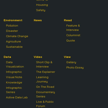
Housing
Safety
Environment
News
Read
Pollution
Feature &
Interview
Disaster
Columnist
Climate Change
Quote
Agriculture
Sustainable
Data
Video
View
Data
Short Clip &
Gallery
Visualization
Interview
Photo Essay
Infographic
The Explainer
Visual Note
Learning
Journey
Knowledge
On The Road
Infographic
Series
Documentary
Series
Active Data Lab
Live & Public
Forum