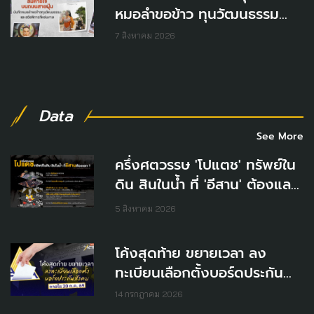
หมอลำขอข้าว ทุนวัฒนธรรม
และสวัสดิการที่หล่นหาย
7 สิงหาคม 2026
Data
See More
ครึ่งศตวรรษ 'โปแตช' ทรัพย์ใน
ดิน สินในน้ำ ที่ 'อีสาน' ต้องแลก
?
5 สิงหาคม 2026
โค้งสุดท้าย ขยายเวลา ลง
ทะเบียนเลือกตั้งบอร์ดประกัน
สังคม ภายใน 20 ก.ค. 69
14 กรกฎาคม 2026