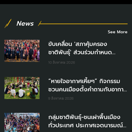
News
See More
ขับเคลื่อน 'สภาคุ้มครอง
ชาติพันธุ์' ส่วนร่วมกำหนด
นโยบาย สิทธิ-เท่าเทียม
10 สิงหาคม 2026
“หายใจอากาศเหี้ยๆ” กิจกรรม
ชวนคนเมืองตั้งคำถามกับอากาศ
ที่เราไม่ได้เลือกเอง
9 สิงหาคม 2026
กลุ่มชาติพันธุ์-ชนเผ่าพื้นเมือง
ทั่วประเทศ ประกาศเจตนารมณ์