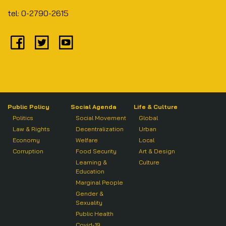
tel: 0-2790-2615
Public Policy
Social Agenda
Life & Culture
Politics
Social Movement
Global
Law & Rights
Decentralization
Urban
Economy
Welfare
Local
Corruption
Food Security
Art & Design
Learning &
Culture
Education
Marginal People
Gender &
Sexuality
Public Health
Covid-19