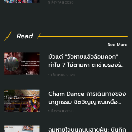
ร่วมขับเคลื่อน พ.ร.บ.คุ้มครอง
9 สิงหาคม 2026
วิถีชีวิตกลุ่มชาติพันธุ์
Read
See More
มัวแต่ "วัวหายแล้วล้อมคอก"
ทำไม ? ไม่ตามหา ตาข่ายรองรับ
ความปลอดภัย
10 สิงหาคม 2026
Cham Dance การเดินทางของ
นาฏกรรม จิตวิญญาณเหนือ
พรมแดนหิมาลัย
9 สิงหาคม 2026
ลมหายใจบนถนนสายฝุ่น: บันทึก