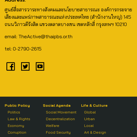
Address:
ศูนย์สื่อสารวาระทางสังคมและนโยบายสาธารณะ องค์การกระจาย
เสียงและแพร่ภาพสาธารณะแห่งประเทศไทย (สำนักงานใหญ่) 145
ถนนวิภาวดีรังสิต แขวงตลาดบางเขน เขตหลักสี่ กรุงเทพฯ 10210
email: TheActive@thaipbs.or.th
tel: 0-2790-2615
Public Policy
Social Agenda
Life & Culture
Politics
Social Movement
Global
Law & Rights
Decentralization
Urban
Economy
Welfare
Local
Corruption
Food Security
Art & Design