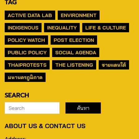
TAG
ACTIVE DATA LAB
ENVIRONMENT
INDIGENOUS
INEQUALITY
LIFE & CULTURE
POLICY WATCH
POST ELECTION
PUBLIC POLICY
SOCIAL AGENDA
THAIPROTESTS
THE LISTENING
ชายแดนใต้
มหานครภูมิภาค
SEARCH
ABOUT US & CONTACT US