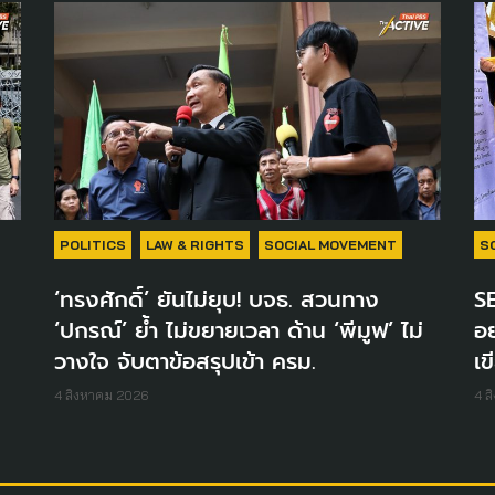
POLITICS
LAW & RIGHTS
SOCIAL MOVEMENT
S
‘ทรงศักดิ์’ ยันไม่ยุบ! บจธ. สวนทาง
SE
‘ปกรณ์’ ย้ำ ไม่ขยายเวลา ด้าน ‘พีมูฟ’ ไม่
อย
วางใจ จับตาข้อสรุปเข้า ครม.
เ
4 สิงหาคม 2026
4 ส