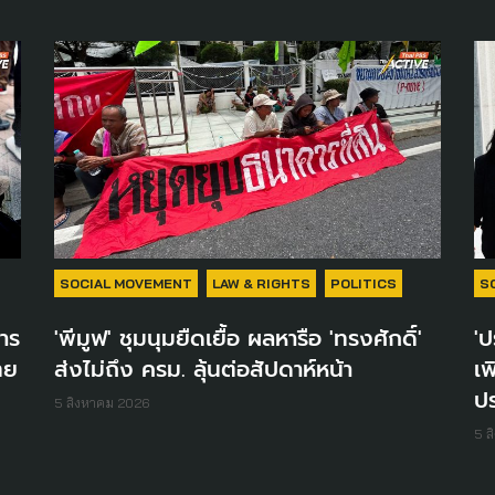
SOCIAL MOVEMENT
LAW & RIGHTS
POLITICS
S
าร
'พีมูฟ' ชุมนุมยืดเยื้อ ผลหารือ 'ทรงศักดิ์'
'ป
ทย
ส่งไม่ถึง ครม. ลุ้นต่อสัปดาห์หน้า
เพ
ป
5 สิงหาคม 2026
5 ส