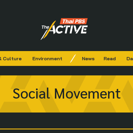
& Culture
Environment
News
Read
Da
Social Movement