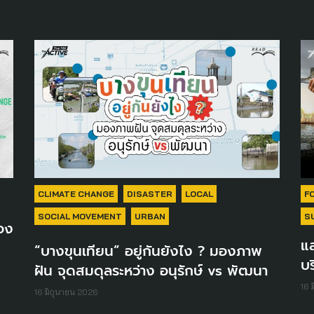
CLIMATE CHANGE
DISASTER
LOCAL
F
SOCIAL MOVEMENT
URBAN
S
อง
แล
“บางขุนเทียน” อยู่กันยังไง ? มองภาพ
บร
ฝัน จุดสมดุลระหว่าง อนุรักษ์ vs พัฒนา
16 
16 มิถุนายน 2026