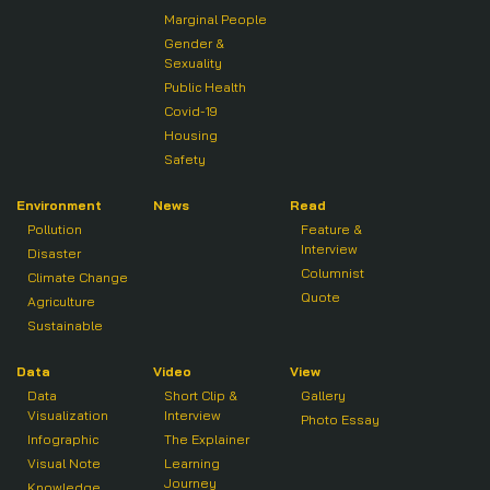
Marginal People
Gender &
Sexuality
Public Health
Covid-19
Housing
Safety
Environment
News
Read
Pollution
Feature &
Interview
Disaster
Columnist
Climate Change
Quote
Agriculture
Sustainable
Data
Video
View
Data
Short Clip &
Gallery
Visualization
Interview
Photo Essay
Infographic
The Explainer
Visual Note
Learning
Journey
Knowledge