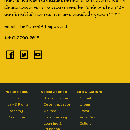
ศูนย์สื่อสารวาระทางสังคมและนโยบายสาธารณะ องค์การกระจาย
เสียงและแพร่ภาพสาธารณะแห่งประเทศไทย (สำนักงานใหญ่) 145
ถนนวิภาวดีรังสิต แขวงตลาดบางเขน เขตหลักสี่ กรุงเทพฯ 10210
email: TheActive@thaipbs.or.th
tel: 0-2790-2615
Public Policy
Social Agenda
Life & Culture
Politics
Social Movement
Global
Law & Rights
Decentralization
Urban
Economy
Welfare
Local
Corruption
Food Security
Art & Design
Learning &
Culture
Education