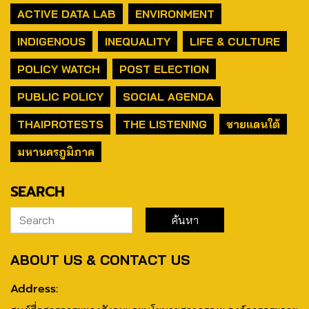
ACTIVE DATA LAB
ENVIRONMENT
INDIGENOUS
INEQUALITY
LIFE & CULTURE
POLICY WATCH
POST ELECTION
PUBLIC POLICY
SOCIAL AGENDA
THAIPROTESTS
THE LISTENING
ชายแดนใต้
มหานครภูมิภาค
SEARCH
ABOUT US & CONTACT US
Address: