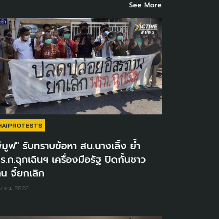
See More
HAIPROTESTS
ีมูฟ" รับทราบข้อหา สน.นางเลิ้ง ย้ำ
ร.ก.ฉุกเฉินฯ เครื่องมือรัฐ ปิดกั้นชาว
าน จี้ยกเลิก
ีนาคม 2022