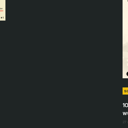
S
1
พ
27 