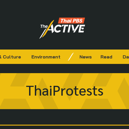
& Culture
Environment
News
Read
Da
ThaiProtests