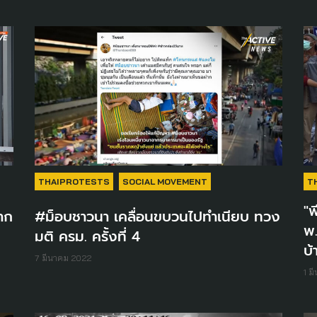
THAIPROTESTS
SOCIAL MOVEMENT
T
"พ
จาก
#ม็อบชาวนา เคลื่อนขบวนไปทำเนียบ ทวง
พ.
มติ ครม. ครั้งที่ 4
บ้
7 มีนาคม 2022
1 ม