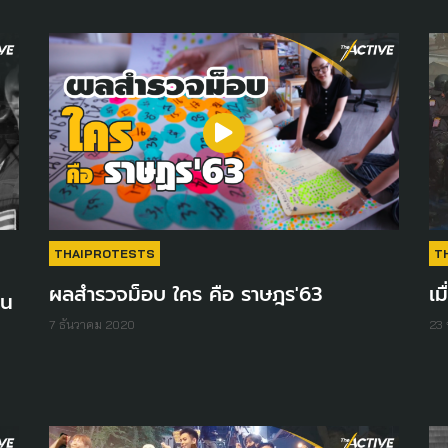
THAIPROTESTS
T
ผลสำรวจม็อบ ใคร คือ ราษฎร'63
เม
บน
7 ธันวาคม 2020
23