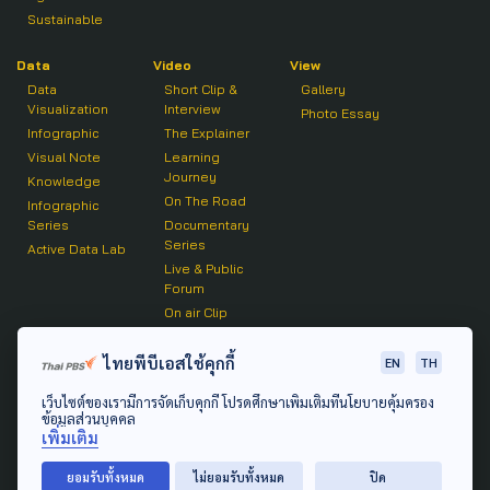
Sustainable
Data
Video
View
Data
Short Clip &
Gallery
Visualization
Interview
Photo Essay
Infographic
The Explainer
Visual Note
Learning
Journey
Knowledge
On The Road
Infographic
Series
Documentary
Series
Active Data Lab
Live & Public
Forum
On air Clip
Podcast
ไทยพีบีเอสใช้คุกกี้
EN
TH
The Active
เว็บไซต์ของเรามีการจัดเก็บคุกกี้ โปรดศึกษาเพิ่มเติมที่นโยบายคุ้มครอง
Active Talk
ข้อมูลส่วนบุคคล
เพิ่มเติม
© 2020 องค์การกระจายเสียงและแพร่ภาพสาธารณะแห่ง
ยอมรับทั้งหมด
ไม่ยอมรับทั้งหมด
ปิด