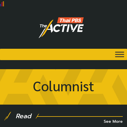
Columnist
Read
See More