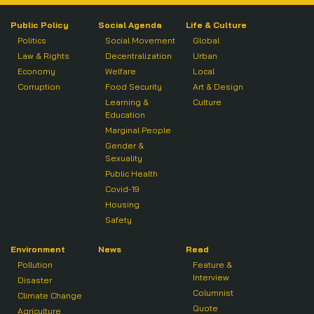
Public Policy
Social Agenda
Life & Culture
Politics
Social Movement
Global
Law & Rights
Decentralization
Urban
Economy
Welfare
Local
Corruption
Food Security
Art & Design
Learning &
Culture
Education
Marginal People
Gender &
Sexuality
Public Health
Covid-19
Housing
Safety
Environment
News
Read
Pollution
Feature &
Interview
Disaster
Columnist
Climate Change
Quote
Agriculture