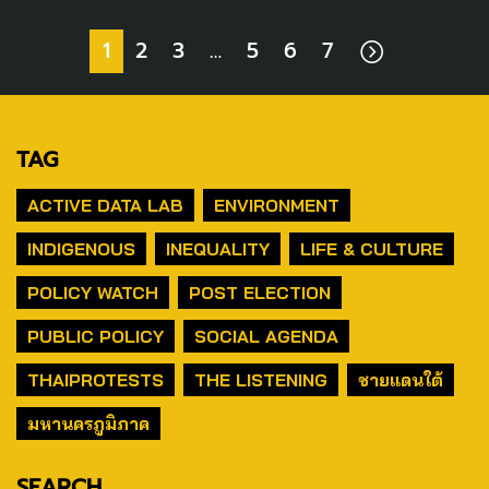
1
2
3
…
5
6
7
TAG
ACTIVE DATA LAB
ENVIRONMENT
INDIGENOUS
INEQUALITY
LIFE & CULTURE
POLICY WATCH
POST ELECTION
PUBLIC POLICY
SOCIAL AGENDA
THAIPROTESTS
THE LISTENING
ชายแดนใต้
มหานครภูมิภาค
SEARCH