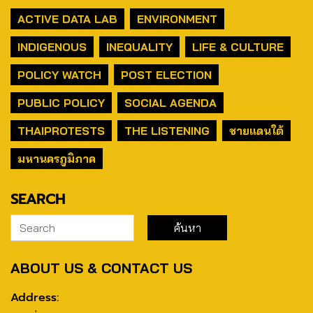
ACTIVE DATA LAB
ENVIRONMENT
INDIGENOUS
INEQUALITY
LIFE & CULTURE
POLICY WATCH
POST ELECTION
PUBLIC POLICY
SOCIAL AGENDA
THAIPROTESTS
THE LISTENING
ชายแดนใต้
มหานครภูมิภาค
SEARCH
ABOUT US & CONTACT US
Address: