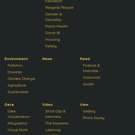
Education
Marginal People
Gender &
Sexuality
Public Health
Covid-19
Housing
Safety
Environment
News
Read
Pollution
Feature &
Interview
Disaster
Columnist
Climate Change
Quote
Agriculture
Sustainable
Data
Video
View
Data
Short Clip &
Gallery
Visualization
Interview
Photo Essay
Infographic
The Explainer
Visual Note
Learning