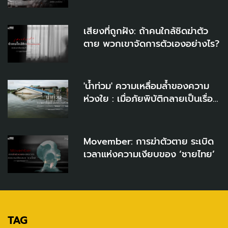
'สันติภาพ' ในโลกที่กำลังลากเราเข้า
สู่สงคราม
เสียงที่ถูกฝัง: ถ้าคนใกล้ชิดฆ่าตัว
ตาย พวกเขาจัดการตัวเองอย่างไร?
'น้ำท่วม' ความเหลื่อมล้ำของความ
ห่วงใย : เมื่อภัยพิบัติกลายเป็นเรื่อง
"ของเขา" ไม่ใช่ "ของเรา"
Movember: การฆ่าตัวตาย ระเบิด
เวลาแห่งความเงียบของ ‘ชายไทย’
TAG