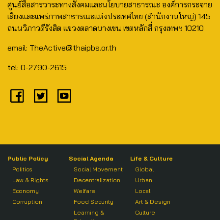
ศูนย์สื่อสารวาระทางสังคมและนโยบายสาธารณะ องค์การกระจาย
เสียงและแพร่ภาพสาธารณะแห่งประเทศไทย (สำนักงานใหญ่) 145
ถนนวิภาวดีรังสิต แขวงตลาดบางเขน เขตหลักสี่ กรุงเทพฯ 10210
email: TheActive@thaipbs.or.th
tel: 0-2790-2615
Public Policy
Social Agenda
Life & Culture
Politics
Social Movement
Global
Law & Rights
Decentralization
Urban
Economy
Welfare
Local
Corruption
Food Security
Art & Design
Learning &
Culture