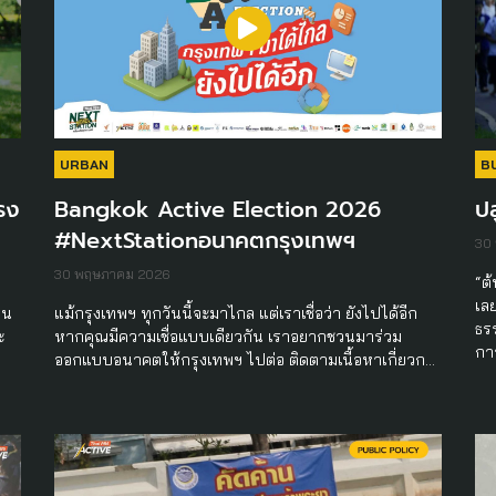
URBAN
B
รง
Bangkok Active Election 2026
ป
#NextStationอนาคตกรุงเทพฯ
30
30 พฤษภาคม 2026
“ต
เล
คน
แม้กรุงเทพฯ ทุกวันนี้จะมาไกล แต่เราเชื่อว่า ยังไปได้อีก
ธร
ะ
หากคุณมีความเชื่อแบบเดียวกัน เราอยากชวนมาร่วม
กา
ออกแบบอนาคตให้กรุงเทพฯ ไปต่อ ติดตามเนื้อหาเกี่ยวก…