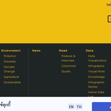
te
Environment
News
Read
Data
Pollution
Feature &
Data
Interview
Visualization
Disaster
Columnist
Infographic
Climate
Change
Quote
Visual Note
Agriculture
Knowledge
Sustainable
Infographic
Series
Active Data
Lab
คุกกี้
EN
TH