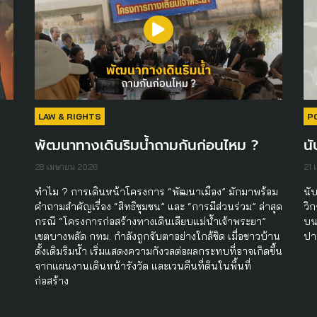
LAW & RIGHTS
P
พัฒนาทางเดินริมน้ำถามกันก่อนไหม ?
นั
28 เมษายน 2026
21 
ทำไม ? การเดินหน้าโครงการ “พัฒนาเมือง” มักมาพร้อม
นับ
คำถามสำคัญเรื่อง “สิทธิชุมชน” และ “การมีส่วนร่วม” ล่าสุด
วิ
กรณี “โครงการก่อสร้างทางเดินเลียบแม่น้ำเจ้าพระยา”
บน
เขตบางพลัด กทม. กำลังถูกจับตาอย่างใกล้ชิด เมื่อชาวบ้าน
ปา
ดั้งเดิมริมน้ำ เริ่มแสดงความกังวลต่อผลกระทบที่อาจเกิดขึ้น
จากแผนงานเดินหน้ารังวัด และเวนคืนที่ดินในพื้นที่
ก่อสร้าง