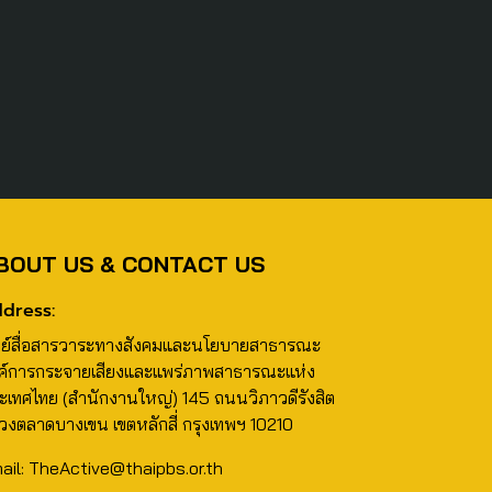
BOUT US & CONTACT US
dress:
นย์สื่อสารวาระทางสังคมและนโยบายสาธารณะ
ค์การกระจายเสียงและแพร่ภาพสาธารณะแห่ง
ะเทศไทย (สำนักงานใหญ่) 145 ถนนวิภาวดีรังสิต
วงตลาดบางเขน เขตหลักสี่ กรุงเทพฯ 10210
ail: TheActive@thaipbs.or.th