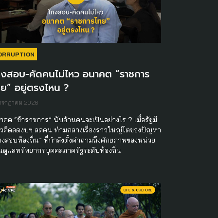
ORRUPTION
กงสอบ-คัดคนไม่ไหว อนาคต “ราชการ
ย” อยู่ตรงไหน ?
 กรกฎาคม 2026
าคต “ข้าราชการ” นับล้านคนจะเป็นอย่างไร ? เมื่อรัฐมี
วคิดลดงบฯ ลดคน ท่ามกลางเรื่องราวใหญ่โตของปัญหา
กงสอบท้องถิ่น” ที่กำลังตั้งคำถามถึงศักยภาพของหน่วย
นดูแลทรัพยากรบุคคลภาครัฐระดับท้องถิ่น