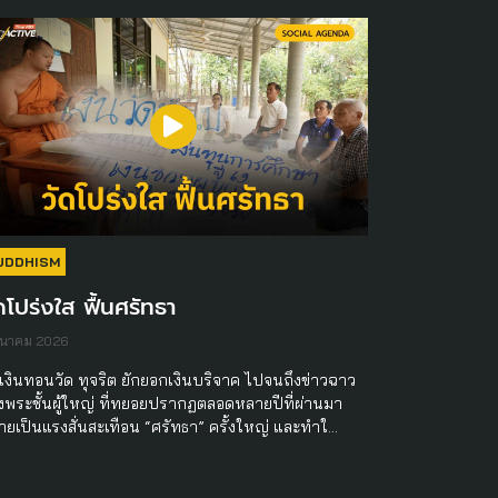
UDDHISM
ดโปร่งใส ฟื้นศรัทธา
ีนาคม 2026
ีเงินทอนวัด ทุจริต ยักยอกเงินบริจาค ไปจนถึงข่าวฉาว
งพระชั้นผู้ใหญ่ ที่ทยอยปรากฏตลอดหลายปีที่ผ่านมา
ายเป็นแรงสั่นสะเทือน “ศรัทธา” ครั้งใหญ่ และทำใ…