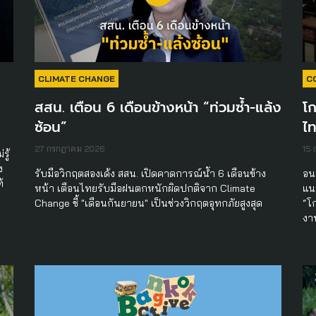
CLIMATE CHANGE
C
สสน. เตือน 6 เดือนข้างหน้า “ท่วมซ้ำ-แล้ง
โ
ซ้อน”
ไท
27 กรกฎาคม 2026
15
รู้
ง
รับมือวิกฤตสองเด้ง สสน. เปิดคาดการณ์น้ำ 6 เดือนข้าง
อน
้
หน้า เตือนไทยรับมือฝนตกหนักผิดปกติจาก Climate
แน
Change ชี้ "เดือนกันยายน" เป็นช่วงวิกฤตอุทกภัยสูงสุด
“โ
งา