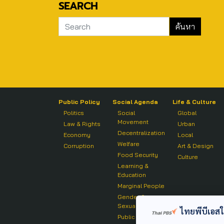
SEARCH
Public Policy
Social Agenda
Life & Culture
Politics
Social
Global
Movement
Law & Rights
Urban
Decentralization
Economy
Local
Welfare
Corruption
Art & Design
Food Security
Culture
Learning &
Education
Marginal People
Gender &
Sexuality
ไทยพีบีเอสใช้
Public Health