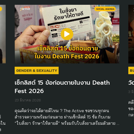
GENDER & SEXUALITY
B
เช็กลิสต์ 15 ข้อก่อนตายในงาน Death
วั
Fest 2026
3 ม
23 มีนาคม 2026
คด
ขอ
คุณคิดว่าจะได้ตายดีไหม ?.The Active ขอชวนทุกคน
กล
่
สำรวจความพร้อมก่อนตาย ผ่านเช็กลิสต์ 15 ข้อ.กับเกม
จใน
“ใบสั่งยา รักษาให้ตายดี” พร้อมรับใบสั่งยาเตรียมตัวตาย …
ง