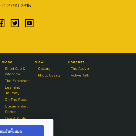
l: 0-2790-2615
Video
View
Podcast
Short Clip &
Gallery
The Active
Interview
Photo Essay
Active Talk
The Explainer
Learning
Journey
On The Road
Documentary
Series
Live & Public
Forum
On air Clip
ยอมรับทั้งหมด