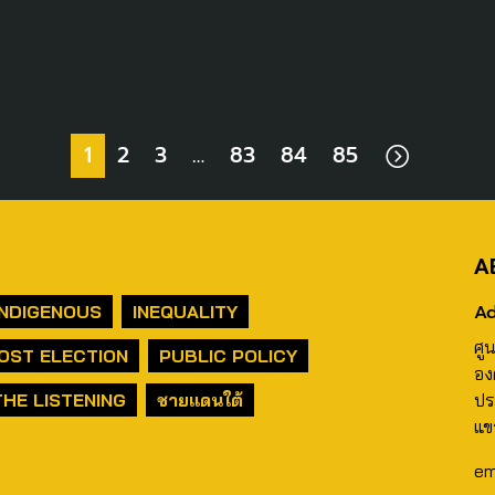
1
2
3
…
83
84
85
A
Ad
INDIGENOUS
INEQUALITY
ศู
OST ELECTION
PUBLIC POLICY
อง
THE LISTENING
ชายแดนใต้
ปร
แข
em