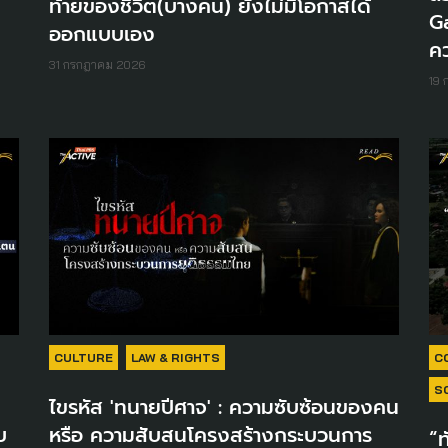
ท้ายของชีวิต(บางคน) ยังไม่มีโอกาสได้
Ga
ออกแบบเอง
ค
31 กรกฎาคม 2026
19
CULTURE
LAW & RIGHTS
C
S
ไขรหัส 'ทนายปีศาจ' : ความซับซ้อนของคน
บ
หรือ ความสับสนโครงสร้างกระบวนการ
“ท