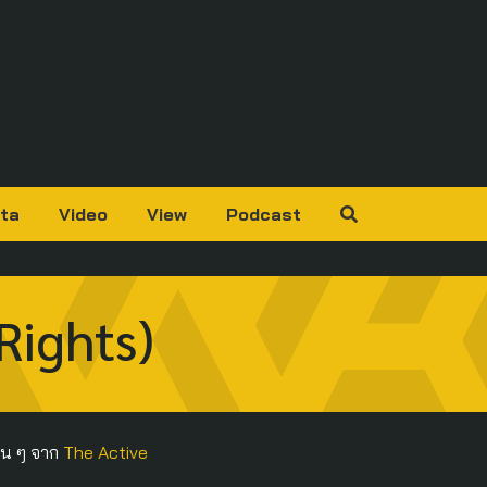
ta
Video
View
Podcast
Rights)
ื่น ๆ จาก
The Active