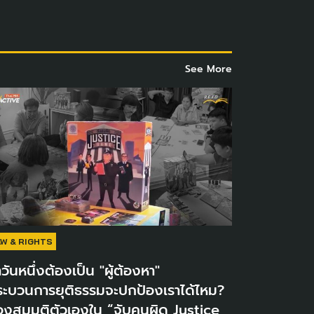
See More
AW & RIGHTS
าวันหนึ่งต้องเป็น "ผู้ต้องหา"
ะบวนการยุติธรรมจะปกป้องเราได้ไหม​?
งสมมุติตัวเองใน “จับคนผิด Justice