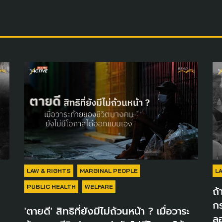
LAW & RIGHTS
MARGINAL PEOPLE
L
PUBLIC HEALTH
WELFARE
ถ้
กร
'ตายดี' สิทธิที่ยังมีไม่ถ้วนหน้า ? เมื่อวาระ
ลอ