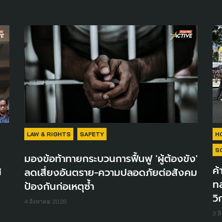
LAW & RIGHTS
SAFETY
H
S
มองข้อท้าทายกระบวนการฟื้นฟู 'ผู้ต้องขัง'
ค้
่
ลดเสี่ยงอันตราย-ความปลอดภัยต่อสังคม
ทล
ป้องกันก่อเหตุซ้ำ
วิ
4 สิงหาคม 2026
3 ส