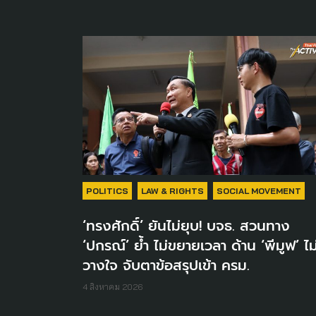
POLITICS
LAW & RIGHTS
SOCIAL MOVEMENT
‘ทรงศักดิ์’ ยันไม่ยุบ! บจธ. สวนทาง
‘ปกรณ์’ ย้ำ ไม่ขยายเวลา ด้าน ‘พีมูฟ’ ไม
วางใจ จับตาข้อสรุปเข้า ครม.
4 สิงหาคม 2026