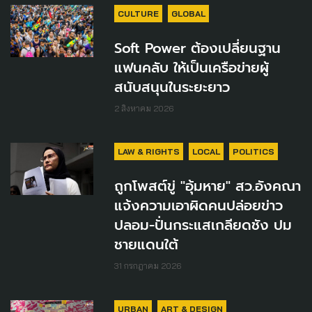
CULTURE
GLOBAL
Soft Power ต้องเปลี่ยนฐาน
แฟนคลับ ให้เป็นเครือข่ายผู้
สนับสนุนในระยะยาว
2 สิงหาคม 2026
LAW & RIGHTS
LOCAL
POLITICS
ถูกโพสต์ขู่ "อุ้มหาย" สว.อังคณา
แจ้งความเอาผิดคนปล่อยข่าว
ปลอม-ปั่นกระแสเกลียดชัง ปม
ชายแดนใต้
31 กรกฎาคม 2026
URBAN
ART & DESIGN