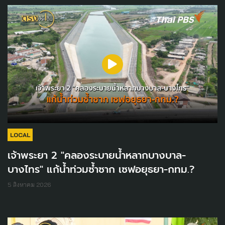
LOCAL
เจ้าพระยา 2 "คลองระบายน้ำหลากบางบาล-
บางไทร" แก้น้ำท่วมซ้ำซาก เซฟอยุธยา-กทม.?
5 สิงหาคม 2026