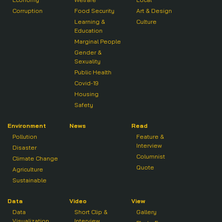
Corruption
Food Security
Art & Design
Learning &
Culture
Education
Marginal People
Gender &
Sexuality
Public Health
Covid-19
Housing
Safety
Environment
News
Read
Pollution
Feature &
Interview
Disaster
Columnist
Climate Change
Quote
Agriculture
Sustainable
Data
Video
View
Data
Short Clip &
Gallery
Visualization
Interview