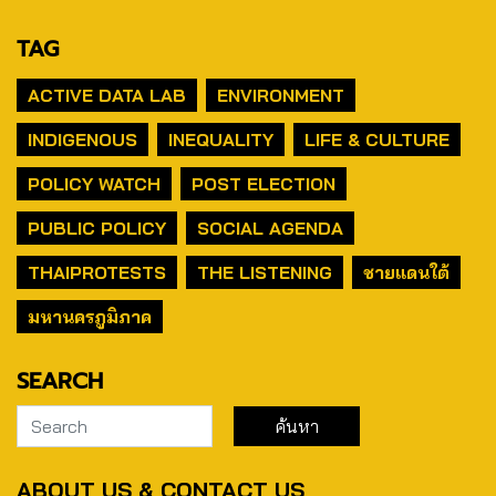
TAG
ACTIVE DATA LAB
ENVIRONMENT
INDIGENOUS
INEQUALITY
LIFE & CULTURE
POLICY WATCH
POST ELECTION
PUBLIC POLICY
SOCIAL AGENDA
THAIPROTESTS
THE LISTENING
ชายแดนใต้
มหานครภูมิภาค
SEARCH
ABOUT US & CONTACT US