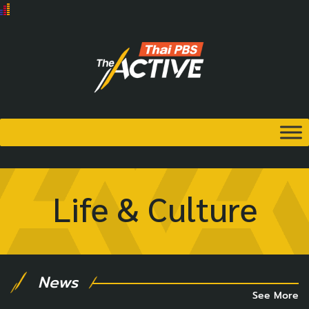
Life & Culture
News
See More