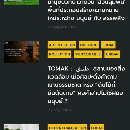
มานุษยวิทยาว่าด้วย 'สวนลุมพินี'
พื้นที่ประกอบสร้างความหมาย
ใหม่ระหว่าง มนุษย์ กับ สรรพสิ่ง
28 กรกฎาคม 2026
ART & DESIGN
CULTURE
LOCAL
POLLUTION
SUSTAINABLE
URBAN
TOMAK : طمق สุสานของสิ่ง
แวดล้อม เมื่อศิลปะตั้งคำถาม
แทนธรรมชาติ หรือ “ต้นไม้ที่
ยืนต้นตาย” คือคำสาปไม่ใช่ฝีมือ
มนุษย์ ?
26 กรกฎาคม 2026
DECENTRALIZATION
LOCAL