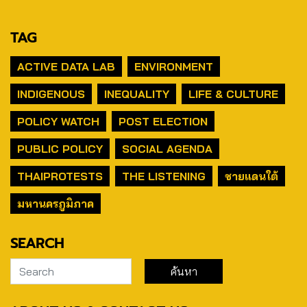
TAG
ACTIVE DATA LAB
ENVIRONMENT
INDIGENOUS
INEQUALITY
LIFE & CULTURE
POLICY WATCH
POST ELECTION
PUBLIC POLICY
SOCIAL AGENDA
THAIPROTESTS
THE LISTENING
ชายแดนใต้
มหานครภูมิภาค
SEARCH