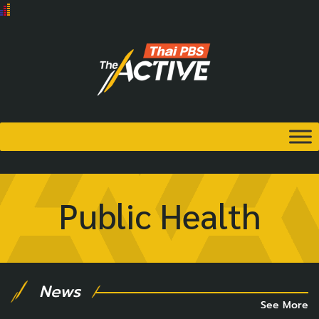
Public Health
News
See More