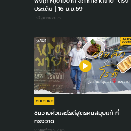
พึ่ง(ภาฯ)ยามยาก สภากาชาดไทย" ตรง
ประเด็น | 16 มิ.ย.69
16 มิถุนายน 2026
CULTURE
ชิมวายคั่วและโรตีสูตรคนสมุยแท้ ที่
ทรงวาด
21 พฤศจิกายน 2025