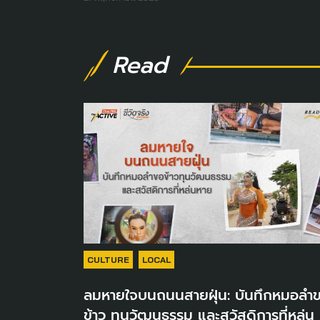
Read
CULTURE
LOCAL
ลมหายใจบนถนนสายฝุ่น: บันทึกหมอลำ
ข้าว ทุนวัฒนธรรม และสวัสดิการที่หล่น