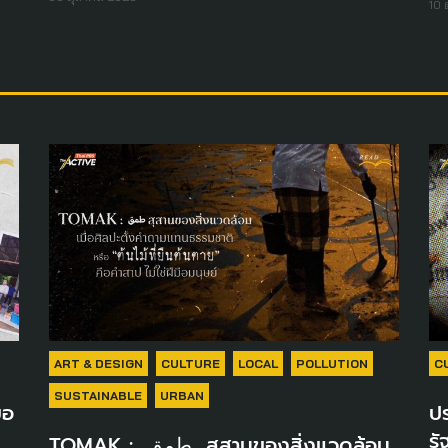
10 
ART & DESIGN
CULTURE
LOCAL
POLLUTION
C
SUSTAINABLE
URBAN
ขอ
ปร
รั
TOMAK : طمق สุสานของสิ่งแวดล้อม