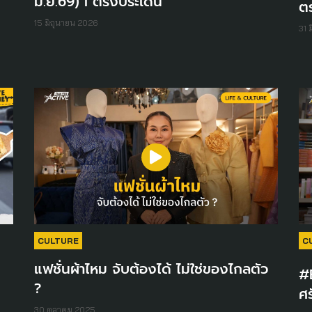
มิ.ย.69) I ตรงประเด็น
ต
15 มิถุนายน 2026
31 
CULTURE
C
แฟชั่นผ้าไหม จับต้องได้ ไม่ใช่ของไกลตัว
#E
?
ศร
30 ตุลาคม 2025