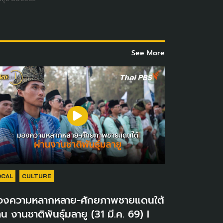
See More
OCAL
CULTURE
องความหลากหลาย-ศักยภาพชายแดนใต้
าน งานชาติพันธุ์มลายู (31 มี.ค. 69) I