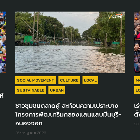
SOCIAL MOVEMENT
CULTURE
LOCAL
M
SUSTAINABLE
URBAN
L
ห้
ชาวชุมชนตลาดคู้ สะท้อนความเปราะบาง
เร
โครงการพัฒนาริมคลองแสนแสบมีนบุรี-
ตั
หนองจอก
20
28 กรกฎาคม 2026