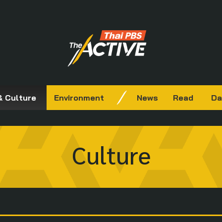
& Culture
Environment
News
Read
Da
Culture