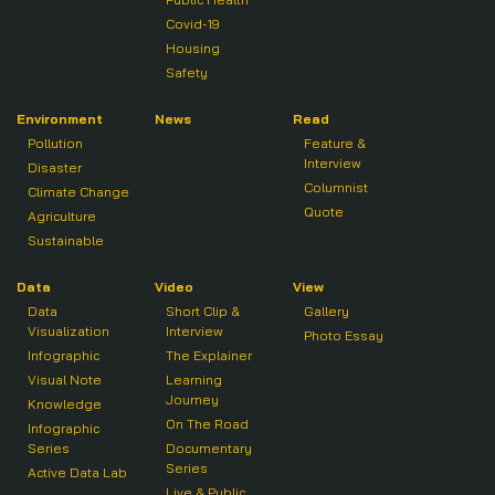
Covid-19
Housing
Safety
Environment
News
Read
Pollution
Feature &
Interview
Disaster
Columnist
Climate Change
Quote
Agriculture
Sustainable
Data
Video
View
Data
Short Clip &
Gallery
Visualization
Interview
Photo Essay
Infographic
The Explainer
Visual Note
Learning
Journey
Knowledge
On The Road
Infographic
Series
Documentary
Series
Active Data Lab
Live & Public