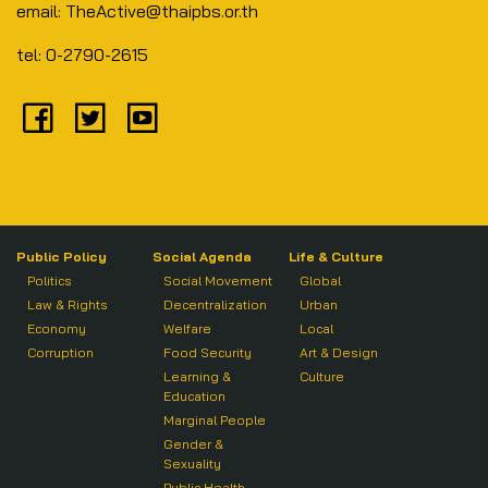
email: TheActive@thaipbs.or.th
tel: 0-2790-2615
Public Policy
Social Agenda
Life & Culture
Politics
Social Movement
Global
Law & Rights
Decentralization
Urban
Economy
Welfare
Local
Corruption
Food Security
Art & Design
Learning &
Culture
Education
Marginal People
Gender &
Sexuality
Public Health