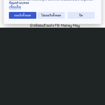
ข้อมูลส่วนบุคคล
และเรื่องราวรอบโลก ชอบทำเรื่องยากให้เข้าใจได้
เพิ่มเติม
ง่าย ผ่านศิลปะและการสื่อสารด้วยภาพแบบ
ยอมรับทั้งหมด
ไม่ยอมรับทั้งหมด
ปิด
Visual note, Visual Recording และวิดีโอ เป็น
นักเจื้อยแจ้วแห่ง FB: Mairay May
Related Data
POLITICS
10 เรื่องต้องรู้ ก่อนการพิจารณา
งบประมาณ กทม. ปี 66
5 กรกฎาคม 2022