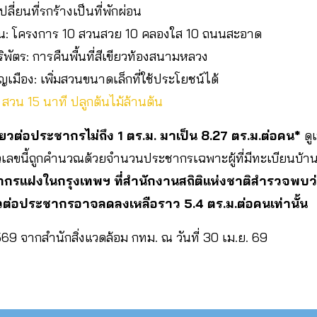
ลี่ยนที่รกร้างเป็นที่พักผ่อน
ธิน: โครงการ 10 สวนสวย 10 คลองใส 10 ถนนสะอาด
 บริพัตร: การคืนพื้นที่สีเขียวท้องสนามหลวง
ัญเมือง: เพิ่มสวนขนาดเล็กที่ใช้ประโยชน์ได้
์: สวน 15 นาที ปลูกต้นไม้ล้านต้น
เขียวต่อประชากรไม่ถึง 1 ตร.ม. มาเป็น 8.27 ตร.ม.ต่อคน*
ดู
วเลขนี้ถูกคำนวณด้วยจำนวนประชากรเฉพาะผู้ที่มีทะเบียนบ้าน
รแฝงในกรุงเทพฯ ที่สำนักงานสถิติแห่งชาติสำรวจพบว่า
ขียวต่อประชากรอาจลดลงเหลือราว 5.4 ตร.ม.ต่อคนเท่านั้น
569 จากสำนักสิ่งแวดล้อม กทม. ณ วันที่ 30 เม.ย. 69