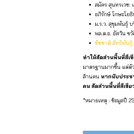
สมัคร สุนทรเวช: เป
อภิรักษ์ โกษะโย
ม.ร.ว. สุขุมพันธุ์
พล.ต.อ. อัศวิน ขว
ชัชชาติ สิทธิพันธุ
ทำให้สัดส่วนพื้นที่สี
มาตรฐานมากขึ้น แต่ตั
ล้านคน
หากนับประชาก
คน สัดส่วนพื้นที่สีเ
*หมายเหตุ : ข้อมูลปี 2