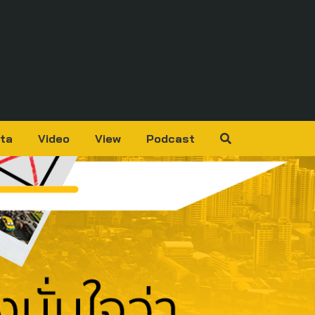
ta
Video
View
Podcast