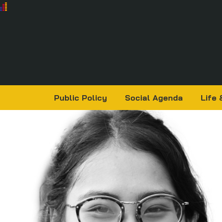
Public Policy
Social Agenda
Life 