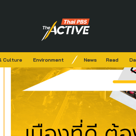
& Culture
Environment
News
Read
Da