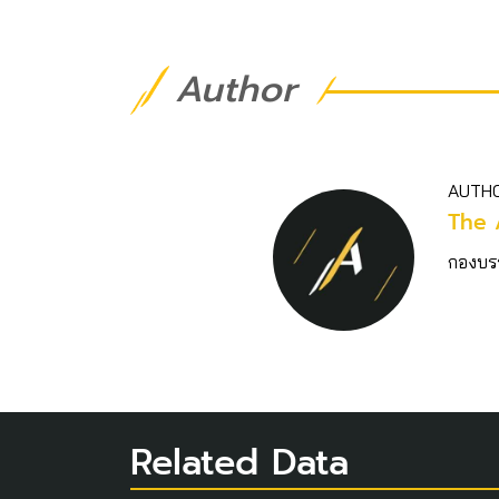
Author
AUTH
The 
กองบร
Related Data