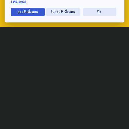
เพิ่มเติม
ยอมรับทั้งหมด
ไม่ยอมรับทั้งหมด
ปิด
Public Policy
Social Agenda
Life & Culture
Politics
Social Movement
Global
Law & Rights
Decentralization
Urban
Economy
Welfare
Local
Corruption
Food Security
Art & Design
Learning &
Culture
Education
Marginal People
Gender &
Sexuality
Public Health
Covid-19
Housing
Safety