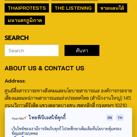
THAIPROTESTS
THE LISTENING
ชายแดนใต้
มหานครภูมิภาค
SEARCH
ABOUT US & CONTACT US
Address:
ศูนย์สื่อสารวาระทางสังคมและนโยบายสาธารณะ องค์การกระจาย
เสียงและแพร่ภาพสาธารณะแห่งประเทศไทย (สำนักงานใหญ่) 145
ถนนวิภาวดีรังสิต แขวงตลาดบางเขน เขตหลักสี่ กรุงเทพฯ 10210
email: TheActive@thaipbs.or.th
ไทยพีบีเอสใช้คุกกี้
EN
TH
เว็บไซต์ของเรามีการจัดเก็บคุกกี้ โปรดศึกษาเพิ่มเติมที่นโยบายคุ้มครอง
tel: 0-2790-2615
ข้อมูลส่วนบุคคล