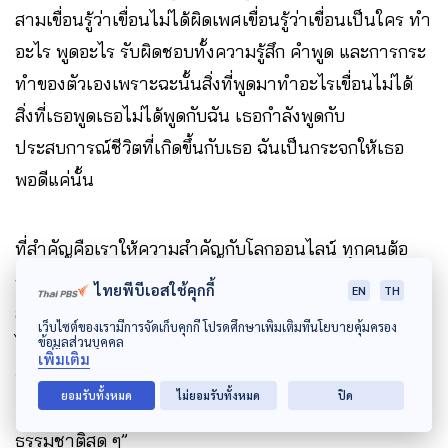
สามเขื่อนรู้ว่าเขื่อนไม่ได้ผิดเพศเขื่อนรู้ว่าเขื่อนเป็นใคร ทำ
อะไร พูดอะไร รับผิดชอบทั้งความรู้สึก คำพูด และการกระ
ทำของตัวเองเพราะฉะนั้นสิ่งที่พูดมาทำอะไรเขื่อนไม่ได้
สิ่งที่เธอพูดเธอไม่ได้พูดกับฉัน เธอกำลังพูดกับ
ประสบการณ์ชีวิตที่เกิดขึ้นกับเธอ ฉันเป็นกระจกให้เธอ
พอดีแค่นั้น
ที่สำคัญคือเราให้ความสำคัญกับโลกออนไลน์ ทุกคนต้อ
งกดไลค์ ยอดวิวเยอะ แปลว่าเราจะเป็นที่ถูกรัก แต่ต้องไม่
ไทยพีบีเอสใช้คุกกี้
EN
TH
ลืมว่าทุกครั้งที่เราเปลี่ยนตัวเองให้เข้ากับใครให้มากแค่
เว็บไซต์ของเรามีการจัดเก็บคุกกี้ โปรดศึกษาเพิ่มเติมที่นโยบายคุ้มครอง
ข้อมูลส่วนบุคคล
ไหน แสงในตัวเราที่เป็นตัวของตัวเองก็จะค่อยๆ ลดลง
เพิ่มเติม
อยากให้ทุกคนทำความเข้าใจเรียนรู้ว่าการที่เราโดนคนไม่
ยอมรับทั้งหมด
ไม่ยอมรับทั้งหมด
ปิด
เข้าใจบ้างโดนเกลียดบ้าง ซึ่งมันโอเคมากและเป็นเรื่อง
ธรรมชาติสุด ๆ”