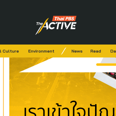
& Culture
Environment
News
Read
Da