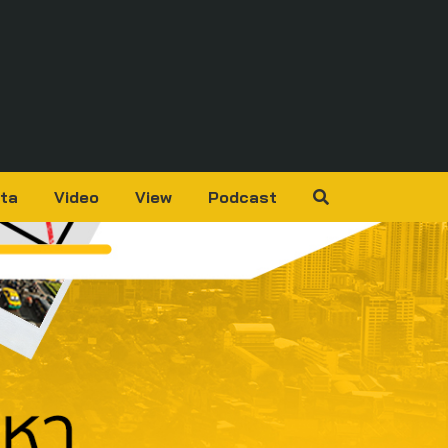
ta
Video
View
Podcast