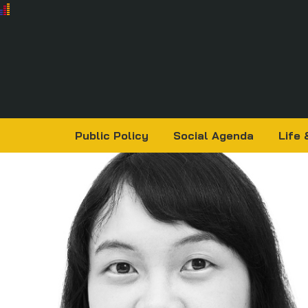
Public Policy
Social Agenda
Life 