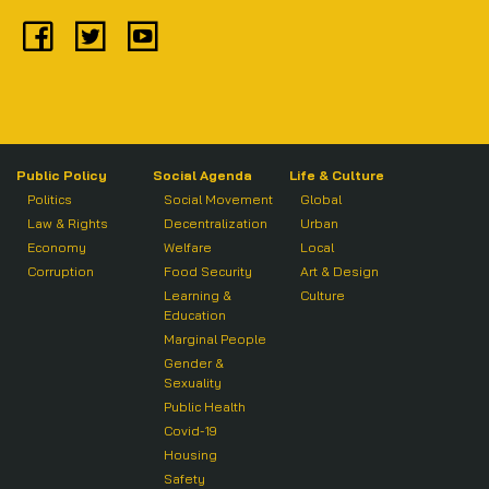
Public Policy
Social Agenda
Life & Culture
Politics
Social Movement
Global
Law & Rights
Decentralization
Urban
Economy
Welfare
Local
Corruption
Food Security
Art & Design
Learning &
Culture
Education
Marginal People
Gender &
Sexuality
Public Health
Covid-19
Housing
Safety