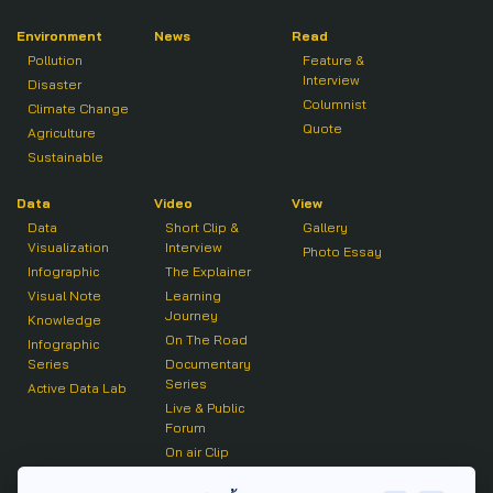
Environment
News
Read
Pollution
Feature &
Interview
Disaster
Columnist
Climate Change
Quote
Agriculture
Sustainable
Data
Video
View
Data
Short Clip &
Gallery
Visualization
Interview
Photo Essay
Infographic
The Explainer
Visual Note
Learning
Journey
Knowledge
On The Road
Infographic
Series
Documentary
Series
Active Data Lab
Live & Public
Forum
On air Clip