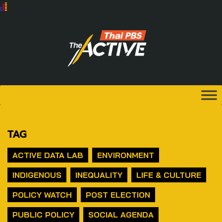
TAG
ACTIVE DATA LAB
ENVIRONMENT
INDIGENOUS
INEQUALITY
LIFE & CULTURE
POLICY WATCH
POST ELECTION
PUBLIC POLICY
SOCIAL AGENDA