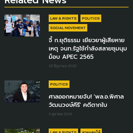
Related News
LAW & RIGHTS
POLITICS
SOCIAL MOVEMENT
จี้ ก.ยุติธรรม เยียวยาผู้เสียหาย
เหตุ จนท.รัฐใช้กำลังสลายชุมนุม
ม็อบ APEC 2565
26 มิถุนายน 2026
POLITICS
ศาลออกหมายจับ! 'พล.อ.พิศาล
วัฒนวงษ์คีรี' คดีตากใบ
3 ตุลาคม 2024
LAW & RIGHTS
ชายแดนใต้