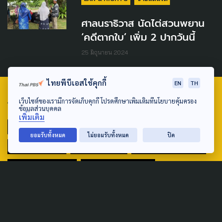
ศาลนราธิวาส นัดไต่สวนพยาน
‘คดีตากใบ’ เพิ่ม 2 ปากวันนี้
25 มิถุนายน 2024
ไทยพีบีเอสใช้คุกกี้
EN
TH
เว็บไซต์ของเรามีการจัดเก็บคุกกี้ โปรดศึกษาเพิ่มเติมที่นโยบายคุ้มครอง
TAG
ข้อมูลส่วนบุคคล
เพิ่มเติม
ACTIVE DATA LAB
ENVIRONMENT
ยอมรับทั้งหมด
ไม่ยอมรับทั้งหมด
ปิด
INDIGENOUS
INEQUALITY
LIFE & CULTURE
POLICY WATCH
POST ELECTION
PUBLIC POLICY
SOCIAL AGENDA
THAIPROTESTS
THE LISTENING
ชายแดนใต้