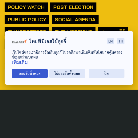
POLICY WATCH
POST ELECTION
PUBLIC POLICY
SOCIAL AGENDA
THAIPROTESTS
THE LISTENING
ชายแดนใต้
ไทยพีบีเอสใช้คุกกี้
EN
TH
มหานครภูมิภาค
เว็บไซต์ของเรามีการจัดเก็บคุกกี้ โปรดศึกษาเพิ่มเติมที่นโยบายคุ้มครอง
ข้อมูลส่วนบุคคล
SEARCH
เพิ่มเติม
ยอมรับทั้งหมด
ไม่ยอมรับทั้งหมด
ปิด
ABOUT US & CONTACT US
Address:
ศูนย์สื่อสารวาระทางสังคมและนโยบายสาธารณะ องค์การกระจาย
เสียงและแพร่ภาพสาธารณะแห่งประเทศไทย (สำนักงานใหญ่) 145
ถนนวิภาวดีรังสิต แขวงตลาดบางเขน เขตหลักสี่ กรุงเทพฯ 10210