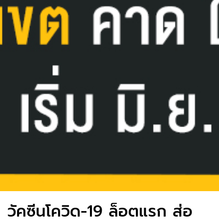
วัคซีนโควิด-19​ ล็อตแรก​ ส่อ