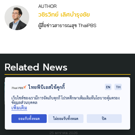
AUTHOR
วชิร​วิทย์​ เลิศบำรุงชัย
ผู้สื่อข่าวสาธารณสุข ThaiPBS
Related News
LAW & RIGHTS
ไทยพีบีเอสใช้คุกกี้
EN
TH
หมอสุภัทร ระบุ อ.ก.พ. สธ.ยัง
เว็บไซต์ของเรามีการจัดเก็บคุกกี้ โปรดศึกษาเพิ่มเติมที่นโยบายคุ้มครอง
ข้อมูลส่วนบุคคล
ไม่มีมติ “ปลดออกจาก
เพิ่มเติม
ราชการ” รอความชัดเจน จาก
ยอมรับทั้งหมด
ไม่ยอมรับทั้งหมด
ปิด
รมว.สธ.พรุ่งนี้ (26 ม.ค.69)
25 มกราคม 2026