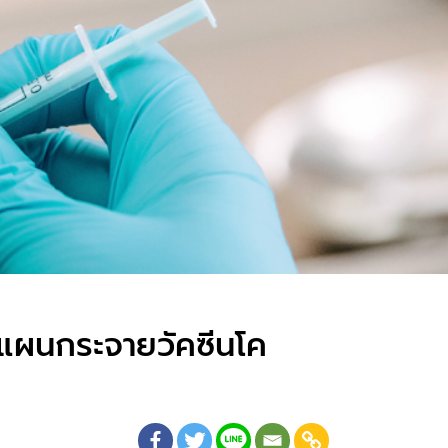
 แผนกระจายวัคซีน​โค