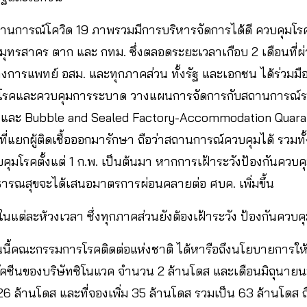
ถานการณ์โควิด 19 ภาพรวมมีการบริหารจัดการได้ดี ควบคุมโรคได
มุทรสาคร ตาก และ กทม. ซึ่งตลอดระยะเวลาเกือบ 2 เดือนที่ผ่า
การแพทย์ อสม. และทุกภาคส่วน ทั้งรัฐ และเอกชน ได้ร่วมม
วนโรคและควบคุมการระบาด วางแผนการจัดการกับสถานการณ์ระ
ละ Bubble and Sealed Factory-Accommodation Quarant
้นที่แยกผู้ติดเชื้อออกมารักษา ถือว่าสถานการณ์ควบคุมได้ รวม
รคตั้งแต่ 1 ก.พ. เป็นต้นมา หากการเฝ้าระวังป้องกันควบคุมโร
รณสุขจะได้เสนอมาตรการผ่อนคลายต่อ ศบค. เพิ่มขึ้น
ณ์ในแต่ละห้วงเวลา ซึ่งทุกภาคส่วนยังต้องเฝ้าระวัง ป้องกันควบคุ
วันนี้คณะกรรมการโรคติดต่อแห่งชาติ ได้หารือถึงนโยบายการให้
ด้วัคซีนของบริษัทซิโนแวค จำนวน 2 ล้านโดส และเดือนมิถุนายนมีว
 ล้านโดส และที่จองเพิ่ม 35 ล้านโดส รวมเป็น 63 ล้านโดส ถ