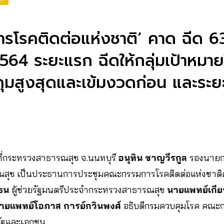
รโรคติดต่อแห่งชาติ’ คาด ฉีด 6
564 ระยะแรก ฉีดให้กลุ่มเป้าหมายใน
ุมสูงสุดและเข้มงวดก่อน และระยะที
564​ ที่กระทรวงสาธารณสุข จ.นนทบุรี
อนุทิน ชาญวีรกูล
รองนายกร
ุข เป็นประธานการประชุมคณะกรรมการโรคติดต่อแห่งชาติครั
ฆธน
ผู้ช่วยรัฐมนตรีประจำกระทรวงสาธารณสุข
นายแพทย์เกียร
ายแพทย์โอภาส การย์กวินพงศ์
อธิบดีกรมควบคุมโรค คณะกร
รัฐและเอกชน