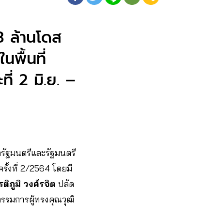
3 ล้านโดส
พื้นที่
่ 2 มิ.ย. –
ัฐมนตรีและรัฐมนตรี
้งที่ 2/2564 โดยมี
ติภูมิ วงศ์รจิต
ปลัด
รมการผู้ทรงคุณวุฒิ