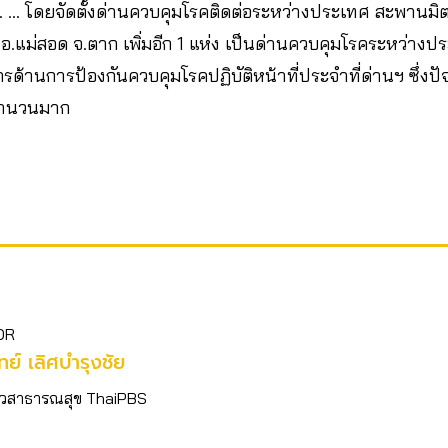
.ศ. … โดยจัดตั้งด่านควบคุมโรคติดต่อระหว่างประเทศ สะพาน
2 อ.แม่สอด จ.ตาก เพิ่มอีก 1 แห่ง เป็นด่านควบคุมโรคระหว่างป
รด้านการป้องกันควบคุมโรคปฏิบัติหน้าที่ประจำที่ด่านฯ ซึ่งปัจจุ
จำนวนมาก
OR
ิทย์​ เลิศบำรุงชัย
อข่าวสาธารณสุข ThaiPBS