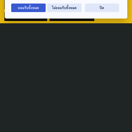
POLICY WATCH
POST ELECTION
ยอมรับทั้งหมด
ไม่ยอมรับทั้งหมด
ปิด
PUBLIC POLICY
SOCIAL AGENDA
THAIPROTESTS
THE LISTENING
ชายแดนใต้
มหานครภูมิภาค
SEARCH
ABOUT US & CONTACT US
Address:
ศูนย์สื่อสารวาระทางสังคมและนโยบายสาธารณะ องค์การกระจาย
เสียงและแพร่ภาพสาธารณะแห่งประเทศไทย (สำนักงานใหญ่) 145
ถนนวิภาวดีรังสิต แขวงตลาดบางเขน เขตหลักสี่ กรุงเทพฯ 10210