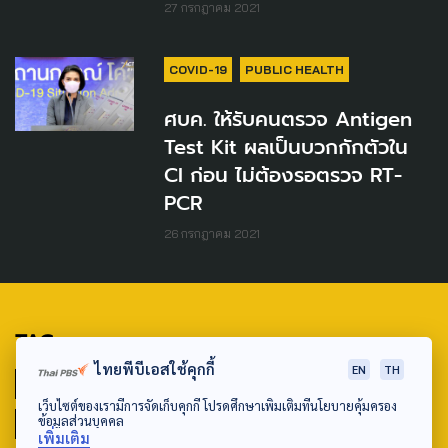
27 กรกฎาคม 2021
COVID-19
PUBLIC HEALTH
ศบค. ให้รับคนตรวจ Antigen
Test Kit ผลเป็นบวกกักตัวใน
CI ก่อน ไม่ต้องรอตรวจ RT-
PCR
26 กรกฎาคม 2021
TAG
ไทยพีบีเอสใช้คุกกี้
EN
TH
ACTIVE DATA LAB
ENVIRONMENT
เว็บไซต์ของเรามีการจัดเก็บคุกกี้ โปรดศึกษาเพิ่มเติมที่นโยบายคุ้มครอง
ข้อมูลส่วนบุคคล
INDIGENOUS
INEQUALITY
LIFE & CULTURE
เพิ่มเติม