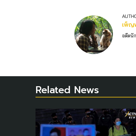
AUTH
เพ็ญ
อดีตนั
Related News