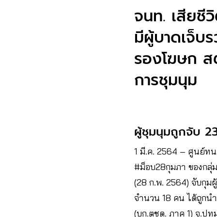
จนท. เสียชีว
มีผู้บาดเจ็
รองโฆษก สตช
การชุมนุม
ผู้ชุมนุมถูกจับ
1 มี.ค. 2564 – ศูนย์ท
#ม็อบ28กุมภา ของกลุ่ม
(28 ก.พ. 2564) จับกุม
จำนวน 18 คน ได้ถูกนำ
(บก.ตชด. ภาค 1) จ.ป