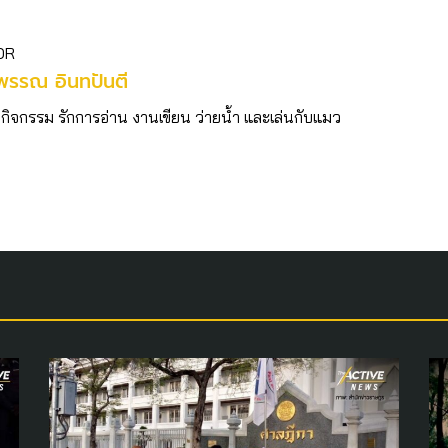
OR
พรรณ อินทปันตี
กกิจกรรม รักการอ่าน งานเขียน ว่ายน้ำ และเล่นกับแมว