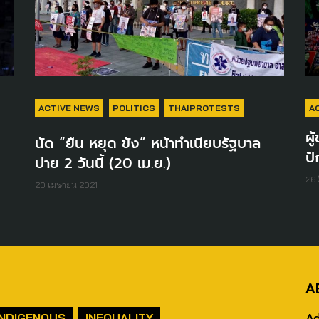
ACTIVE NEWS
POLITICS
THAIPROTESTS
A
ผู
นัด “ยืน หยุด ขัง” หน้าทำเนียบรัฐบาล
ปั
บ่าย 2 วันนี้ (20 เม.ย.)
26 
20 เมษายน 2021
A
Ad
INDIGENOUS
INEQUALITY