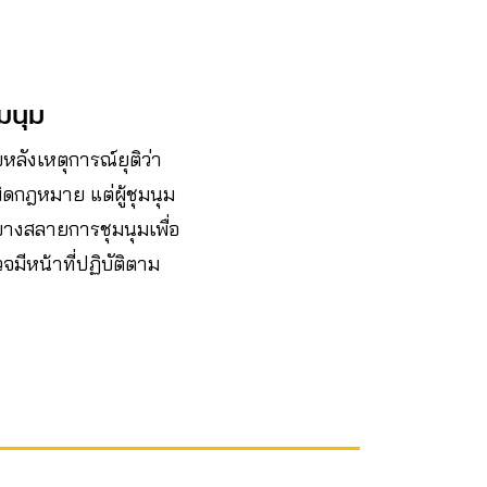
มนุม
ลังเหตุการณ์ยุติว่า
ิดกฎหมาย แต่ผู้ชุมนุม
นยางสลายการชุมนุมเพื่อ
ีหน้าที่ปฏิบัติตาม