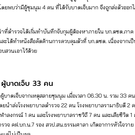
ยพบว่ามีผู้ชุมนุม 4 คน ที่ได้รับบาดเจ็บมาก จึงถูกส่งตัวอ
าที่ตำรวจได้เริ่มทำบันทึกจับกุมผู้ต้องหาภายใน บก.ตชด.ภาค 
และได้ทำหนังสือคัดค้านการควบคุมตัวที่ บก.ตชด. เนื่องจากเป
สอบสวนเอาไว้ด้วย
 ผู้บาดเจ็บ 33 คน
ลผู้บาดเจ็บจากเหตุสลายชุมนุม เมื่อเวลา 06.30 น. รวม 33 คน 
ดยนำส่งโรงพยาบาลตำรวจ 22 คน โรงพยาบาลรามาธิบดี 2 
ุฬาลงกรณ์ 1 คน และโรงพยาบาลราชวิถี 7 คน และเสียชีวิต 1 
ที่ตำรวจ คฝ.บก.น.7 รอง สวป.สน.ธรรมศาลา เกิดอาการหัวใจวา
ชีพแต่ไม่เป็นผล