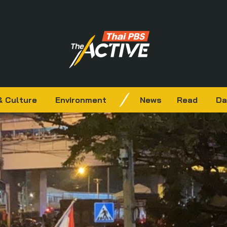
& Culture
Environment
News
Read
Da