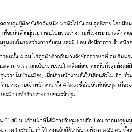
ถควบคุมผู้ต้องขังอีกคันหนึ่ง พาตัวไปยัง สน.สุทธิสาร โดยม
น้าที่จะนำตัวกลุ่มเยาวชนไปตรวจร่างกายที่โรงพยาบาลตำรวจก่
ามรุนแรงในระหว่างการจับกุม และมี 1 คน ยังมีอาการเจ็บหน้าอ
าวชนทั้ง 4 คน ได้ถูกนำตัวกลับมาแจ้งข้อกล่าวหาที่ สน.ดินแดง
ดตาม พ.ร.ก.ฉุกเฉินฯ, พ.ร.บ.โรคติดต่อฯ, ร่วมกันมั่วสุมตั้งแต่ส
่นวายในบ้านเมือง, เมื่อเจ้าพนักงานสั่งให้เลิกแล้วไม่เลิก, ร่วม
ายร่างกายเจ้าพนักงาน ทั้ง 4 ไม่ลงชื่อในบันทึกจับกุม เนื่องจา
และมีการทำร้ายร่างกายขณะจับกุม
01.40 น. เจ้าหน้าที่ได้มีการจับกุมชายอีก 1 คน จากเหตุชุม
 ภาค 1 เช่นกัน ทำให้รวมแล้วมีผู้ถูกจับกุมทั้งหมด 23 คน ทั