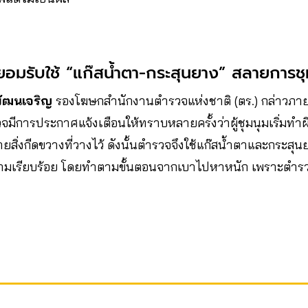
มรับใช้ “แก๊สน้ำตา-กระสุนยาง” สลายการชุ
ัฒนเจริญ
รองโฆษกสำนักงานตำรวจแห่งชาติ (ตร.) กล่าวภายห
มีการประกาศแจ้งเตือนให้ทราบหลายครั้งว่าผู้ชุมนุมเริ่มทำผ
ยสิ่งกีดขวางที่วางไว้ ดังนั้นตำรวจจึงใช้แก๊สน้ำตาและกระสุ
วามเรียบร้อย โดยทำตามขั้นตอนจากเบาไปหาหนัก เพราะตำรวจม