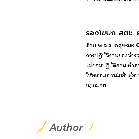
รองโฆษก สตช. ยอ
ด้าน
พ.ต.อ. กฤษณะ พ
การปฏิบัติงานของตำรวจ
ไม่ยอมปฏิบัติตาม ทำลา
ให้สถานการณ์กลับสู่ค
กฎหมาย
Author