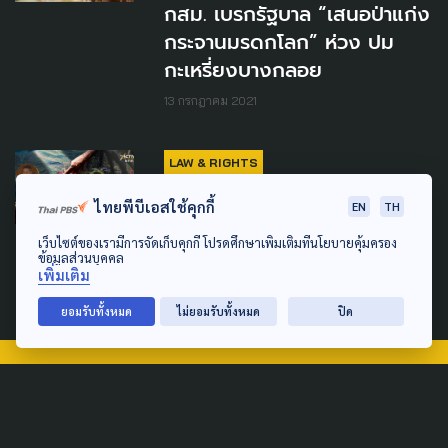
กสม. เบรกรัฐบาล “เสนอป่าแก่ง
กระจานมรดกโลก” ห่วง ปม
กะเหรี่ยงบางกลอย
13 กรกฎาคม 2021
LAW & RIGHTS
“วราวุธ” ชู “บางกลอย”
ไทยพีบีเอสใช้คุกกี้
EN
TH
ตัวอย่างการใช้งบประมาณกระ
เว็บไซต์ของเรามีการจัดเก็บคุกกี้ โปรดศึกษาเพิ่มเติมที่นโยบายคุ้มครอง
ทรวงทรัพย์ฯ
ข้อมูลส่วนบุคคล
เพิ่มเติม
4 มิถุนายน 2021
ยอมรับทั้งหมด
ไม่ยอมรับทั้งหมด
ปิด
TAG
ACTIVE DATA LAB
ENVIRONMENT