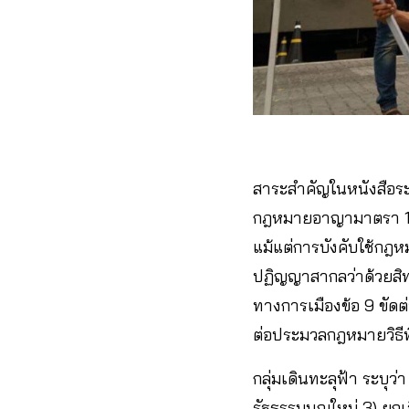
สาระสำคัญในหนังสือระ
กฎหมายอาญามาตรา 116 
แม้แต่การบังคับใช้กฎ
ปฏิญญาสากลว่าด้วยสิทธ
ทางการเมืองข้อ 9 ขั
ต่อประมวลกฎหมายวิธีพ
กลุ่มเดินทะลุฟ้า ระบุว่
รัฐธรรมนูญใหม่ 3) ยก