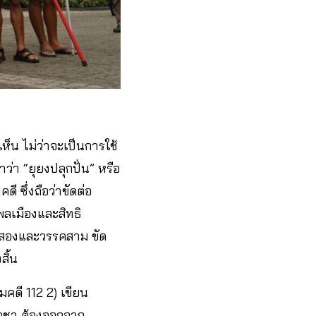
็น ไม่ว่าจะเป็นการใช้
า “ยุยงปลุกปั่น” หรือ
ซึ่งถือว่าขัดต่อ
พลเมืองและสิทธิ
คสองและวรรคสาม ขัด
ิ้น
ามคดี 112 2) เขียน
โอชา ต้องออกจาก