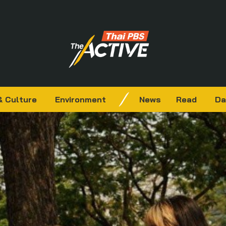
& Culture
Environment
News
Read
Da