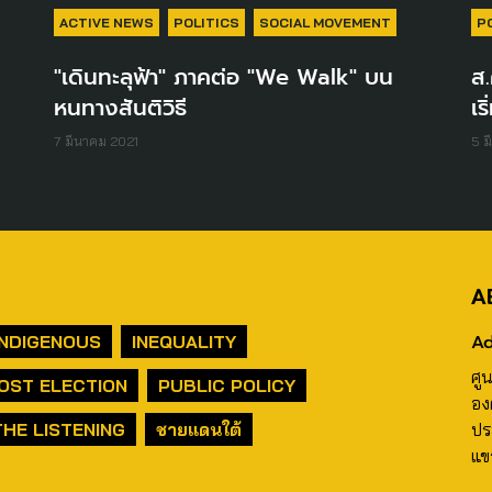
ACTIVE NEWS
POLITICS
SOCIAL MOVEMENT
P
"เดินทะลุฟ้า" ภาคต่อ "We Walk" บน
ส.
หนทางสันติวิธี
เร
7 มีนาคม 2021
5 ม
A
Ad
INDIGENOUS
INEQUALITY
ศู
OST ELECTION
PUBLIC POLICY
อง
THE LISTENING
ชายแดนใต้
ปร
แข