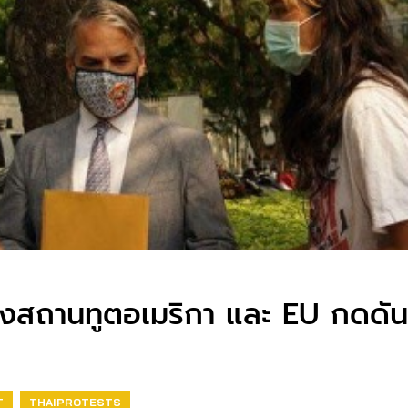
ยถึงสถานทูตอเมริกา และ EU กดดั
T
THAIPROTESTS