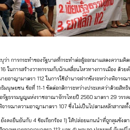
บุว่า การกระทำของรัฐบาลที่กระทำต่อผู้ออกมาแสดงความคิดเห
ในการสร้างวาทกรรมกับนักเคลื่อนไหวทางการเมือง ด้วยคำว่
หมายอาญามาตรา 112 ในการใช้อำนาจฝากขังระหว่างพิจารณาคดี 
ิมนุษยชน ข้อที่ 11-1 ขัดต่อกติการะหว่างประเทศว่าด้วยสิทธิ
ดต่อรัฐธรรมนูญแห่งราชอาณาจักรไทยปี 2560 มาตรา 29 วรร
ิจารณาความอาญามาตรา 107 ซึ่งไม่เป็นไปตามหลักสากลทั้งส
า ยังคงยืนยันกับ 4 ข้อเรียกร้อง 1) ให้ปล่อยแกนนำที่ถูกคุมขังต
เลิกกฎหมายอาญามาตรา 112 และ 4) พลเอก ประยุทธ์ จันทร์