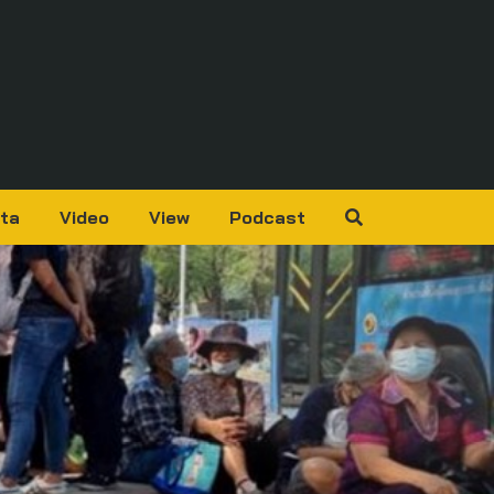
ta
Video
View
Podcast