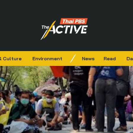
& Culture
Environment
News
Read
Da