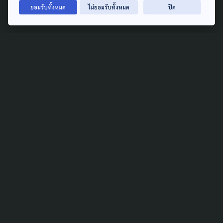
คนละ 2,000 บาท
ยอมรับทั้งหมด
ไม่ยอมรับทั้งหมด
ปิด
27 กรกฎาคม 2021
TAG
ACTIVE DATA LAB
ENVIRONMENT
INDIGENOUS
INEQUALITY
LIFE & CULTURE
POLICY WATCH
POST ELECTION
PUBLIC POLICY
SOCIAL AGENDA
THAIPROTESTS
THE LISTENING
ชายแดนใต้
มหานครภูมิภาค
SEARCH