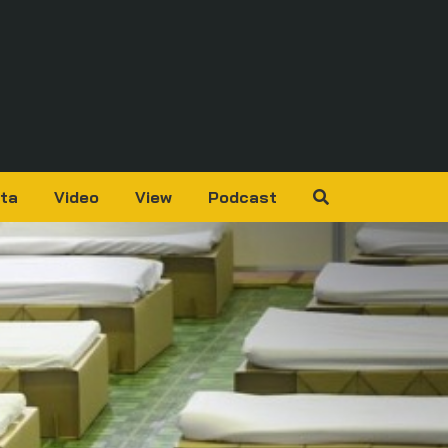
ta
Video
View
Podcast