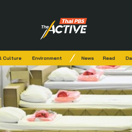
& Culture
Environment
News
Read
Da