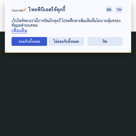
ผู้สื่อข่าวสาธารณสุข ThaiPBS
ไทยพีบีเอสใช้คุกกี้
EN
TH
เว็บไซต์ของเรามีการจัดเก็บคุกกี้ โปรดศึกษาเพิ่มเติมที่นโยบายคุ้มครอง
ข้อมูลส่วนบุคคล
เพิ่มเติม
Related News
ยอมรับทั้งหมด
ไม่ยอมรับทั้งหมด
ปิด
COVID-19
ทางเลือกตรวจโควิด-19 ด้วย
การเจาะเลือดที่ปลายนิ้ว
21 กุมภาพันธ์ 2022
ACTIVE NEWS
COVID-19
เช็กแผนวัคซีนโควิด-19 ก.ค -