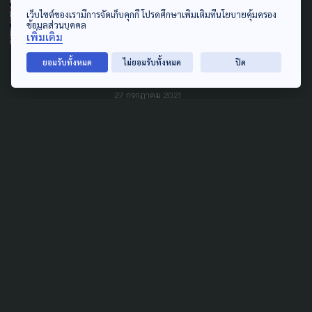
COVID-19
LEARNING & EDUCATION
เว็บไซต์ของเรามีการจัดเก็บคุกกี้ โปรดศึกษาเพิ่มเติมที่นโยบายคุ้มครอง
ข้อมูลส่วนบุคคล
ครม. เคาะ! 2.2 หมื่นล้าน
เพิ่มเติม
เยียวยาผลกระทบด้านการศึกษา
ยอมรับทั้งหมด
ไม่ยอมรับทั้งหมด
ปิด
คนละ 2,000 บาท
27 กรกฎาคม 2021
TAG
ACTIVE DATA LAB
ENVIRONMENT
INDIGENOUS
INEQUALITY
LIFE & CULTURE
POLICY WATCH
POST ELECTION
PUBLIC POLICY
SOCIAL AGENDA
THAIPROTESTS
THE LISTENING
ชายแดนใต้