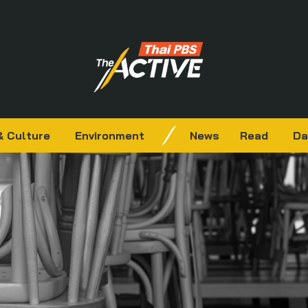
& Culture
Environment
News
Read
Da