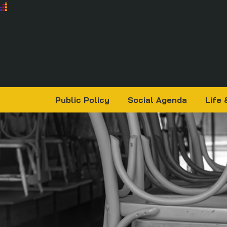
Public Policy
Social Agenda
Life 