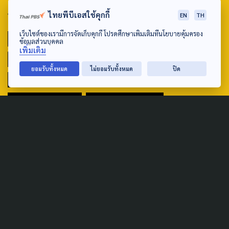
TAG
ไทยพีบีเอสใช้คุกกี้
EN
TH
เว็บไซต์ของเรามีการจัดเก็บคุกกี้ โปรดศึกษาเพิ่มเติมที่นโยบายคุ้มครอง
ACTIVE DATA LAB
ENVIRONMENT
ข้อมูลส่วนบุคคล
เพิ่มเติม
INDIGENOUS
INEQUALITY
LIFE & CULTURE
ยอมรับทั้งหมด
ไม่ยอมรับทั้งหมด
ปิด
POLICY WATCH
POST ELECTION
PUBLIC POLICY
SOCIAL AGENDA
THAIPROTESTS
THE LISTENING
ชายแดนใต้
มหานครภูมิภาค
SEARCH
ABOUT US & CONTACT US