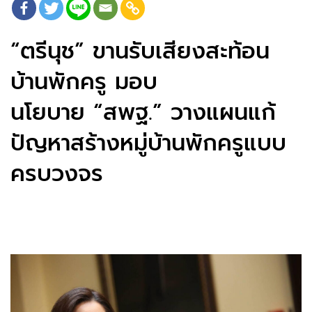
“ตรีนุช” ขานรับเสียงสะท้อน
บ้านพักครู มอบ
นโยบาย “สพฐ.” วางแผนแก้
ปัญหาสร้างหมู่บ้านพักครูแบบ
ครบวงจร