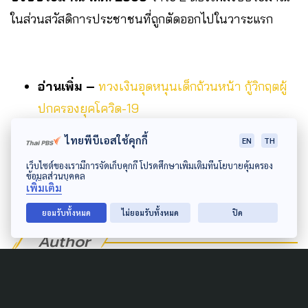
ในส่วนสวัสดิการประชาชนที่ถูกตัดออกไปในวาระแรก
อ่านเพิ่ม –
ทวงเงินอุดหนุนเด็กถ้วนหน้า กู้วิกฤตผู้
ปกครองยุคโควิด-19
อ่านเพิ่ม –
จี้ กมธ.แรงงาน สร้างประกันสังคมถ้วน
ไทยพีบีเอสใช้คุกกี้
EN
TH
หน้า เพิ่มสวัสดิการประชาชน
เว็บไซต์ของเรามีการจัดเก็บคุกกี้ โปรดศึกษาเพิ่มเติมที่นโยบายคุ้มครอง
ข้อมูลส่วนบุคคล
เพิ่มเติม
ยอมรับทั้งหมด
ไม่ยอมรับทั้งหมด
ปิด
Author
AUTHOR
ศศิธร สุขบท