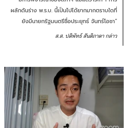
ผลักดันร่าง พ.ร.บ. นี้เป็นไปได้ยากมากตราบใดที่
ยังมีนายกรัฐมนตรีชื่อประยุทธ์ จันทร์โอชา”
ส.ส. ปดิพัทธ์ สันติภาดา กล่าว