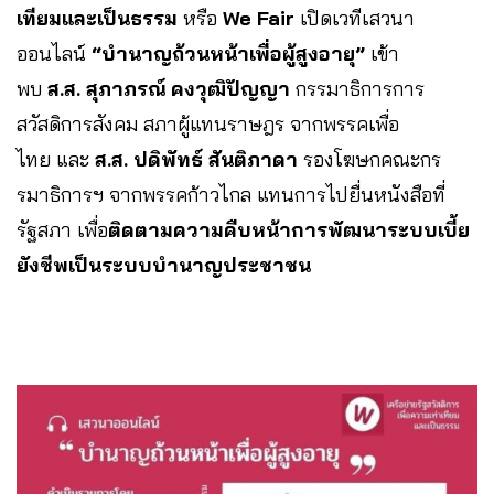
เทียมและเป็นธรรม
หรือ
We Fair
เปิดเวทีเสวนา
ออนไลน์
“
บำนาญถ้วนหน้าเพื่อผู้สูงอายุ
”
เข้า
พบ
ส
.
ส
.
สุภาภรณ์
คงวุฒิปัญญา
กรรมาธิการการ
สวัสดิการสังคม สภาผู้แทนราษฎร จากพรรคเพื่อ
ไทย และ
ส
.
ส
.
ปดิพัทธ์
สันติภาดา
รองโฆษกคณะกร
รมาธิการฯ จากพรรคก้าวไกล แทนการไปยื่นหนังสือที่
รัฐสภา เพื่อ
ติดตามความคืบหน้าการพัฒนาระบบเบี้ย
ยังชีพเป็นระบบบำนาญประชาชน