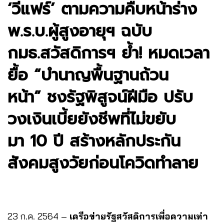
‘วีแฟร์’ ตามความคืบหน้าร่าง
พ.ร.บ.ผู้สูงอายุฯ ฉบับ
กมธ.สวัสดิการฯ ย้ำ! หมดเวลา
ยื้อ “บำนาญพื้นฐานถ้วน
หน้า” ชงรัฐพิสูจน์ฝีมือ ปรับ
วงเงินเบี้ยยังชีพที่ไม่ขยับ
มา 10 ปี สร้างหลักประกัน
สังคมสูงวัยก่อนโควิดทำลาย
23 ก.ค. 2564 –
เครือข่ายรัฐสวัสดิการเพื่อความเท่า