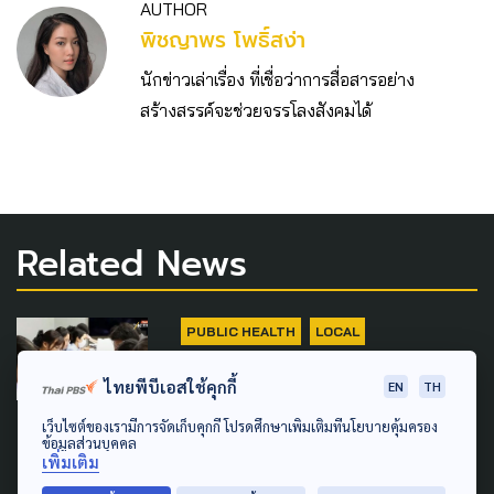
AUTHOR
พิชญาพร โพธิ์สง่า
นักข่าวเล่าเรื่อง ที่เชื่อว่าการสื่อสารอย่าง
สร้างสรรค์จะช่วยจรรโลงสังคมได้
Related News
PUBLIC HEALTH
LOCAL
ผลตรวจซ้ำสวนทางผลคัดกรอง
ไทยพีบีเอสใช้คุกกี้
EN
TH
กรมควบคุมโรค ยันพบ 'พยาธิ
เว็บไซต์ของเรามีการจัดเก็บคุกกี้ โปรดศึกษาเพิ่มเติมที่นโยบายคุ้มครอง
ใบไม้ตับ' นศ. 4 คนจาก 292
ข้อมูลส่วนบุคคล
เพิ่มเติม
ตัวอย่าง