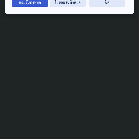
ยอมรับทั้งหมด
ไม่ยอมรับทั้งหมด
ปิด
15 กรกฎาคม 2026
PUBLIC HEALTH
เด็กไทยพฤติกรรมเสี่ยงรอบ
ด้าน อ้วน-ติดจอ-ซึมเศร้า-บุหรี่
ไฟฟ้า เตือนโรค NCDs ถามหา
15 มิถุนายน 2026
GLOBAL
PUBLIC HEALTH
WHO เชิดชู 'นพ.วรวิทย์'
ผอ.รพ.อุ้มผาง ในฐานะผู้ขับ
เคลื่อนระบบสุขภาพชายแดน
อย่างต่อเนื่อง
20 พฤษภาคม 2026