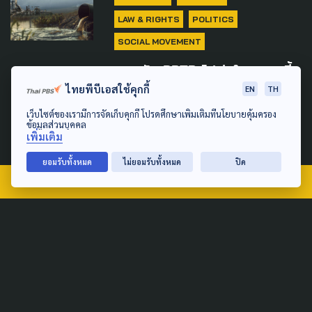
LAW & RIGHTS
POLITICS
SOCIAL MOVEMENT
วอนดัน PRTR ไปต่อในสภาฯ ชี้
เครื่องมือสำคัญ "เปิดข้อมูล
ไทยพีบีเอสใช้คุกกี้
EN
TH
มลพิษ"
เว็บไซต์ของเรามีการจัดเก็บคุกกี้ โปรดศึกษาเพิ่มเติมที่นโยบายคุ้มครอง
ข้อมูลส่วนบุคคล
24 เมษายน 2026
เพิ่มเติม
ยอมรับทั้งหมด
ไม่ยอมรับทั้งหมด
ปิด
TAG
ACTIVE DATA LAB
ENVIRONMENT
INDIGENOUS
INEQUALITY
LIFE & CULTURE
POLICY WATCH
POST ELECTION