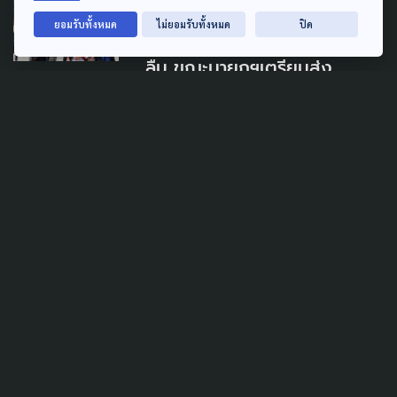
GLOBAL
ยอมรับทั้งหมด
ไม่ยอมรับทั้งหมด
ปิด
แรงงานที่ติดต่อไม่ได้ ไม่ควรถูก
ลืม ขณะนายกฯเตรียมส่ง
รมต.บินเจรจา
29 ตุลาคม 2023
GLOBAL
ขอแค่เห็นหน้า ครอบครัวห่วง
“สันติ” 1 ใน 19 ตัวประกัน
อิสราเอล
21 ตุลาคม 2023
TAG