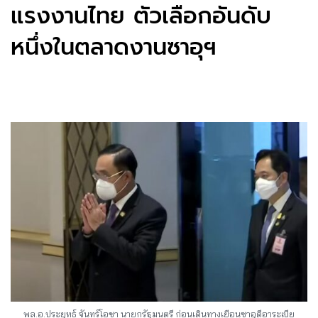
แรงงานไทย ตัวเลือกอันดับ
หนึ่งในตลาดงานซาอุฯ
พล.อ.ประยุทธ์ จันทร์โอชา นายกรัฐมนตรี ก่อนเดินทางเยือนซาอุดีอาระเบีย