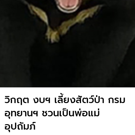
วิกฤต งบฯ เลี้ยงสัตว์ป่า กรม
อุทยานฯ ชวนเป็นพ่อแม่
อุปถัมภ์