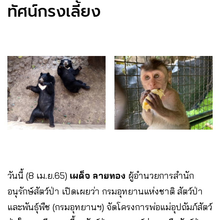
ทัศน์​กรงเลี้ยง
วันนี้ (8 เม.ย.65)
เผด็จ ลายทอง
ผู้อำนว​ยการ​สำนัก​
อนุรักษ์​สัตว์ป่า​ เปิดเผย​ว่า​ กรมอุทยานแห่งชาติ สัตว์ป่า
และพันธุ์พืช (กรมอุทยานฯ) จัดโครงการพ่อแม่อุปถัมภ์สัตว์