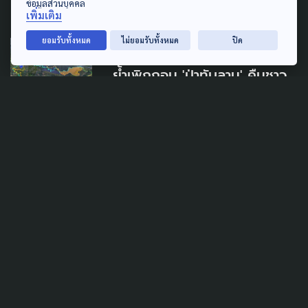
ข้อมูลส่วนบุคคล
13 กรกฎาคม 2024
เพิ่มเติม
ยอมรับทั้งหมด
ไม่ยอมรับทั้งหมด
ปิด
AGRICULTURE
ย้ำเพิกถอน 'ป่าทับลาน' คืนชาว
บ้าน ส่วนคนรุกป่า – ติดคดี
หมดสิทธิ์ยกเว้น
9 กรกฎาคม 2024
AGRICULTURE
POLICY WATCH
มองมุมต่าง ปมเฉือน 'ป่าทับ
ลาน' 2.6 แสนไร่
8 กรกฎาคม 2024