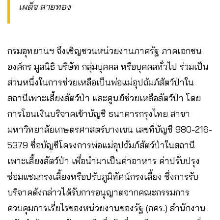
เผด็จ ลายทอง
กรมอุทยานฯ จึงเชิญชวนหน่วยงานภาครัฐ ภาคเอกชน
องค์กร มูลนิธิ บริษัท กลุ่มบุคคล หรือบุคคลทั่วไป ร่วมเป็น
ส่วนหนึ่งในการช่วยเหลือเป็นพ่อแม่อุปถัมภ์สัตว์ป่าใน
สถานีเพาะเลี้ยงสัตว์ป่า และศูนย์ช่วยเหลือสัตว์ป่า โดย
การโอนเงินบริจาคเข้าบัญชี ธนาคารกรุงไทย สาขา
มหาวิทยาลัยเกษตรศาสตร์บางเขน เลขที่บัญชี 980-216-
5379 ชื่อบัญชีโครงการพ่อแม่อุปถัมภ์สัตว์ป่าในสถานี
เพาะเลี้ยงสัตว์ป่า เพื่อนำมาเป็นค่าอาหาร ค่าปรับ​ปรุง​
ซ่อมแซม​กรงเลี้ยง​หรือปรับภูมิ​ทัศน์​กรงเลี้ยง​ ซึ่งการรับ
บริจาคดังกล่าวได้รับการอนุญาตจากคณะกรรมการ
ควบคุมการเรี่ยไรของหน่วยงานของรัฐ (กคร.) สำนักงาน