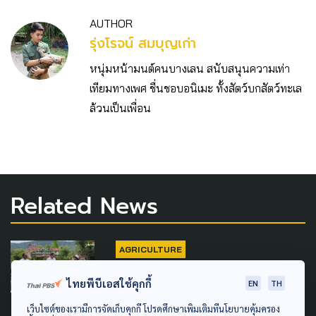
AUTHOR
รุ่งโรจน์ สมบุญเก่า
หนุ่มหน้ามนต์คนบางเลน สนับสนุนความเท่า
เทียมทางเพศ ชื่นชอบอนิเมะ ทั้งสัตว์บกสัตว์ทะเล
ล้วนเป็นเพื่อน
Related News
AGRICULTURE
สคทช. ลงพื้นทับลาน รับฟังชาว
ไทยพีบีเอสใช้คุกกี้
EN
TH
บ้าน แจงปมเฉือนป่า 2.6 แสนไร่
เว็บไซต์ของเรามีการจัดเก็บคุกกี้ โปรดศึกษาเพิ่มเติมที่นโยบายคุ้มครอง