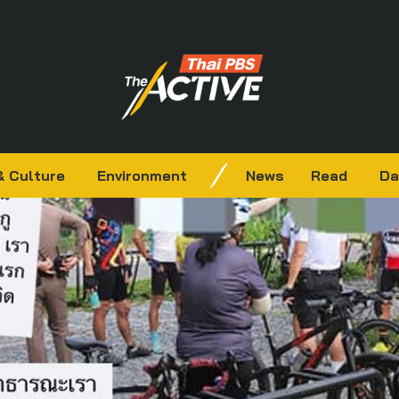
& Culture
Environment
News
Read
Da