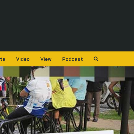
ta
Video
View
Podcast