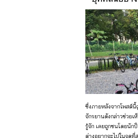
ซึ่งภายหลังจากโพสต์นี
จักรยานดังกล่าวช่วยเห็
รู้จัก เคยถูกชนโดยนักป
ต่างอยากจะไปในจุดที่สะ