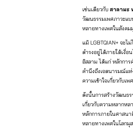
เช่นเดียวกับ
สาลามะ 
วัฒนธรรมเพศภาวะแบบยื
หลายทางเพศในสังคมมุ
แม้ LGBTQIAN+ จะไม่
ดำรงอยู่ได้ภายใต้เงื
อิสลาม ได้แก่ หลักกา
คำนึงถึงเจตนารมณ์แห่ง
ความเข้าใจเกี่ยวกับ
ดังนั้นการสร้างวัฒนธ
เกี่ยวกับความหลากหล
หลักการภายในศาสนาอิ
หลายทางเพศในโลกมุสล