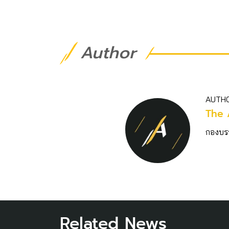
Author
AUTH
The 
กองบร
Related News