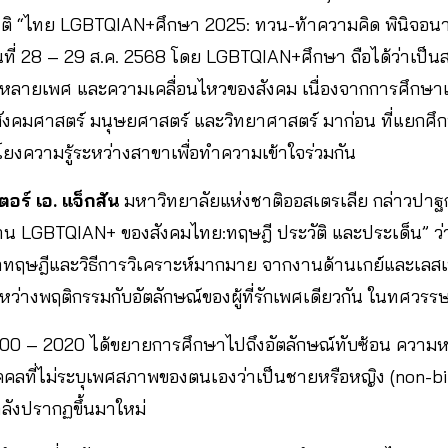
ติ “ไทย LGBTQIAN+ศึกษา 2025: ทวน-ท้าความคิด พินิจอนาค
นที่ 28 – 29 ส.ค. 2568 โดย LGBTQIAN+ศึกษา ถือได้ว่าเป็น
ายเพศ และความเคลื่อนไหวของสังคม เนื่องจากการศึกษาเ
ขาสังคมศาสตร์ มนุษยศาสตร์ และวิทยาศาสตร์ มาก่อน ที่แยก
ยงความรู้ระหว่างสาขาเพื่อทำความเข้าใจร่วมกัน
เตอร์ เอ. แจ็กสัน
มหาวิทยาลัยแห่งชาติออสเตรเลีย กล่าวปาฐ
้าน LGBTQIAN+ ของสังคมไทย:ทฤษฎี ประวัติ และประเด็น” 
ษฎีและวิธีการวิเคราะห์มากมาย จากงานด้านเกย์และเลสเบี
ว่างพฤติกรรมกับอัตลักษณ์ของผู้ที่รักเพศเดียวกัน ในทศวรร
2000 – 2020 ได้ขยายการศึกษาไปถึงอัตลักษณ์ทับซ้อน ควา
บุคคลที่ไม่ระบุเพศสภาพของตนเองว่าเป็นชายหรือหญิง (non-bina
ำลังปรากฏขึ้นมาใหม่