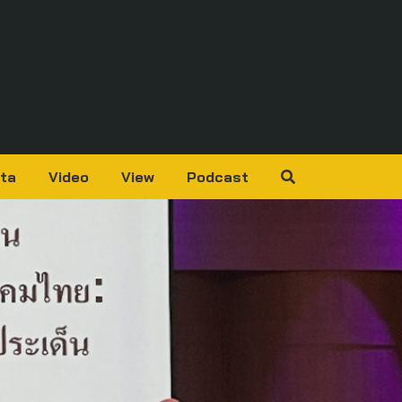
ta
Video
View
Podcast