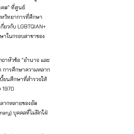
ต” ที่ศูนย์
สหวิทยาการที่ศึกษา
กี่ยวกับ LGBTQIAN+
ศึกษาในกรอบสาขาของ
กถาหัวข้อ “อำนาจ และ
ว่า การศึกษาความหลาก
้ยนศึกษาที่สำรวจให้
ษ 1970
มหลากหลายของอัต
ry) บุคคลที่ไม่ฝักใฝ่