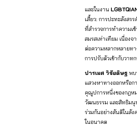
และในงาน
LGBTQIA
เสี้ยว: การปะทะสังสรร
ที่สำรวจการทำความเข
สมรสเท่าเทียม เนื่อง
ต่อความหลากหลายทางเ
การปรับตัวเข้ากับวาท
ปารเมศ วิชัยดิษฐ
พบว่
แสวงหาทางออกหรือการป
คุณูปการหนึ่งของกฎหมา
วัฒนธรรม และสิทธิมนุ
ร่วมกันอย่างสันติในสั
ในอนาคต