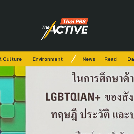
& Culture
Environment
News
Read
Da